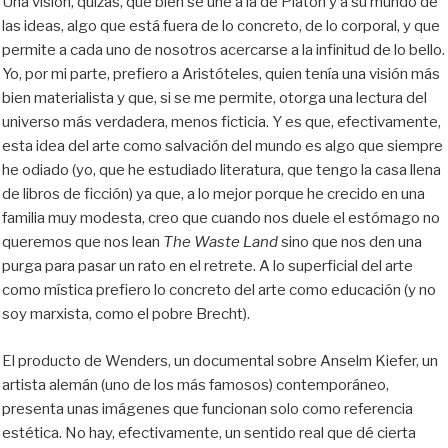
Una visión, quizás, que bien se une a la de Platón y a su mundo de
las ideas, algo que está fuera de lo concreto, de lo corporal, y que
permite a cada uno de nosotros acercarse a la infinitud de lo bello.
Yo, por mi parte, prefiero a Aristóteles, quien tenía una visión más
bien materialista y que, si se me permite, otorga una lectura del
universo más verdadera, menos ficticia. Y es que, efectivamente,
esta idea del arte como salvación del mundo es algo que siempre
he odiado (yo, que he estudiado literatura, que tengo la casa llena
de libros de ficción) ya que, a lo mejor porque he crecido en una
familia muy modesta, creo que cuando nos duele el estómago no
queremos que nos lean
The Waste Land
sino que nos den una
purga para pasar un rato en el retrete. A lo superficial del arte
como mística prefiero lo concreto del arte como educación (y no
soy marxista, como el pobre Brecht).
El producto de Wenders, un documental sobre Anselm Kiefer, un
artista alemán (uno de los más famosos) contemporáneo,
presenta unas imágenes que funcionan solo como referencia
estética. No hay, efectivamente, un sentido real que dé cierta