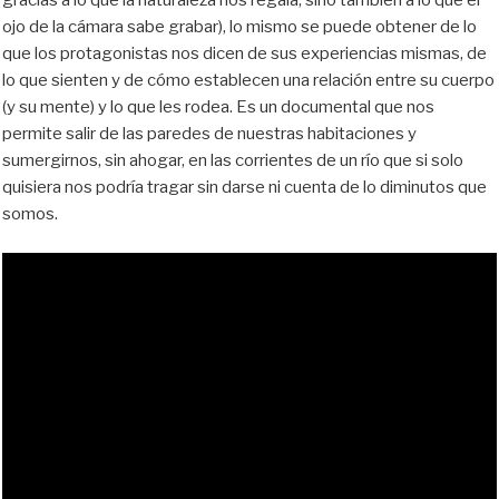
gracias a lo que la naturaleza nos regala, sino también a lo que el
ojo de la cámara sabe grabar), lo mismo se puede obtener de lo
que los protagonistas nos dicen de sus experiencias mismas, de
lo que sienten y de cómo establecen una relación entre su cuerpo
(y su mente) y lo que les rodea. Es un documental que nos
permite salir de las paredes de nuestras habitaciones y
sumergirnos, sin ahogar, en las corrientes de un río que si solo
quisiera nos podría tragar sin darse ni cuenta de lo diminutos que
somos.