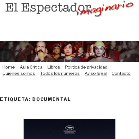
Saltar
al
contenido
Home
Aula Crítica
Libros
Política de privacidad
Quiénes somos
Todos los números
Aviso legal
Contacto
ETIQUETA:
DOCUMENTAL