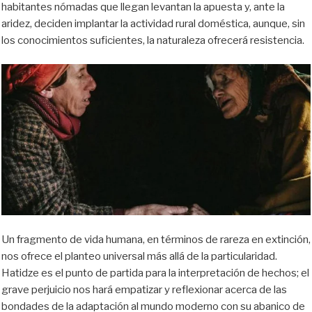
habitantes nómadas que llegan levantan la apuesta y, ante la
aridez, deciden implantar la actividad rural doméstica, aunque, sin
los conocimientos suficientes, la naturaleza ofrecerá resistencia.
Un fragmento de vida humana, en términos de rareza en extinción,
nos ofrece el planteo universal más allá de la particularidad.
Hatidze es el punto de partida para la interpretación de hechos; el
grave perjuicio nos hará empatizar y reflexionar acerca de las
bondades de la adaptación al mundo moderno con su abanico de