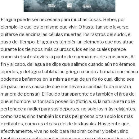
El agua puede ser necesaria para muchas cosas. Beber, por
ejemplo, lo cual es lo mismo que vivir. O hasta tan solo lavarse,
quitarse de encima las células muertas, los rastros del sudor, el
paso del tiempo. El agua es también un elemento que nos atrae
durante los tiempos más calurosos, los en los cuales parece
como si el sol estuviera a punto de quemarnos, de arrasarnos. Al
fin y al cabo, del agua se dice que salimos cuando aún no éramos
bípedos, y del agua hablaba un griego cuando afirmaba que nunca
podemos bañarnos en la misma agua de un río (lo cual, dicho sea
de paso, no es causa de que nos lleven a cambiar toda nuestra
manera de pensar). El líquido transparente es también el área del
que el hombre ha tomado posesión (ficticia, sí, la naturaleza no le
pertenece a nadie) para sus deportes, no solo los más relajantes,
como nadar, sino también los más peligrosos o tan solo los más
excitantes, como es el caso del de los kayaks. Hay gente que,
efectivamente, vive no solo para respirar, comer y beber, sino
también para sentir aquellas emociones que solo unos tipos de