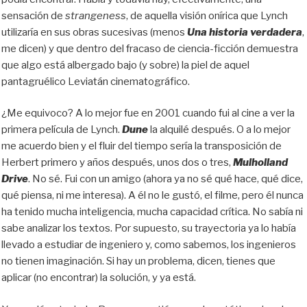
sensación de
strangeness
, de aquella visión onírica que Lynch
utilizaría en sus obras sucesivas (menos
Una historia verdadera
,
me dicen) y que dentro del fracaso de ciencia-ficción demuestra
que algo está albergado bajo (y sobre) la piel de aquel
pantagruélico Leviatán cinematográfico.
¿Me equivoco? A lo mejor fue en 2001 cuando fui al cine a ver la
primera película de Lynch.
Dune
la alquilé después. O a lo mejor
me acuerdo bien y el fluir del tiempo sería la transposición de
Herbert primero y años después, unos dos o tres,
Mulholland
Drive
. No sé. Fui con un amigo (ahora ya no sé qué hace, qué dice,
qué piensa, ni me interesa). A él no le gustó, el filme, pero él nunca
ha tenido mucha inteligencia, mucha capacidad crítica. No sabía ni
sabe analizar los textos. Por supuesto, su trayectoria ya lo había
llevado a estudiar de ingeniero y, como sabemos, los ingenieros
no tienen imaginación. Si hay un problema, dicen, tienes que
aplicar (no encontrar) la solución, y ya está.