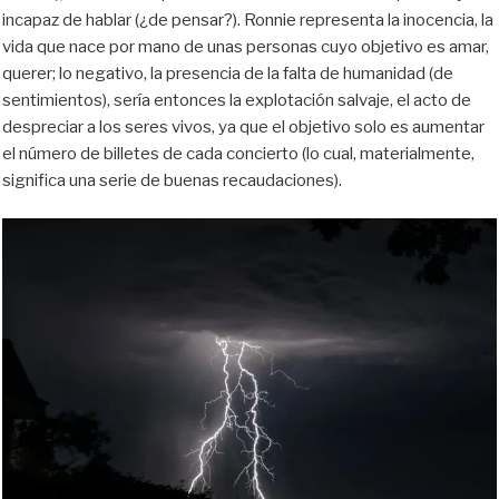
incapaz de hablar (¿de pensar?). Ronnie representa la inocencia, la
vida que nace por mano de unas personas cuyo objetivo es amar,
querer; lo negativo, la presencia de la falta de humanidad (de
sentimientos), sería entonces la explotación salvaje, el acto de
despreciar a los seres vivos, ya que el objetivo solo es aumentar
el número de billetes de cada concierto (lo cual, materialmente,
significa una serie de buenas recaudaciones).