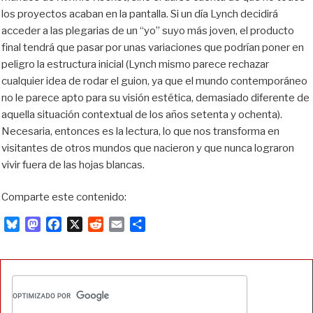
los proyectos acaban en la pantalla. Si un día Lynch decidirá
acceder a las plegarias de un “yo” suyo más joven, el producto
final tendrá que pasar por unas variaciones que podrían poner en
peligro la estructura inicial (Lynch mismo parece rechazar
cualquier idea de rodar el guion, ya que el mundo contemporáneo
no le parece apto para su visión estética, demasiado diferente de
aquella situación contextual de los años setenta y ochenta).
Necesaria, entonces es la lectura, lo que nos transforma en
visitantes de otros mundos que nacieron y que nunca lograron
vivir fuera de las hojas blancas.
Comparte este contenido:
B
M
F
X
R
E
C
l
a
a
e
m
o
u
s
c
d
a
m
e
t
e
d
i
p
s
o
b
i
l
a
k
d
o
t
r