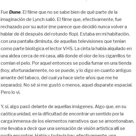
Fue
Dune
.
El filme que no se sabe bien de qué parte de la
imaginación de Lynch salió. El filme que, efectivamente, fue
rechazado por su autor (me parece que decidió nunca volver a
hablar de él después del rotundo
flop
). Estaba en mi habitación,
con una pantalla diminuta, de aquellas televisiones que tenían
como parte biológica el lector VHS. La cinta la había alquilado en
una aldea cerca de mi casa, allá donde el olor de los cigarrillos te
comían el pelo. Por aquel entonces se podía fumar en una tienda
(hoy, afortunadamente, no se puede, y lo digo en cuanto antiguo
amante del tabaco, del cual ya hace siete años que me he
separado). No sé si me gustó o menos, aquel disparate espacial.
Pero lo vi.
Y, sí, algo pasó delante de aquellas imágenes. Algo que, en su
caótica unidad, en la dificultad de encontrar un sentido por la
carga inmensa de los elementos narrativos que se amontonaban,
me llevaba a decir que una sensación de visión artística allí se
podía encontrar. Había y todavía hay, efectivamente, una