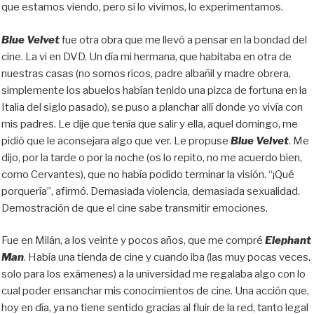
que estamos viendo, pero sí lo vivimos, lo experimentamos.
Blue Velvet
fue otra obra que me llevó a pensar en la bondad del
cine. La vi en DVD. Un día mi hermana, que habitaba en otra de
nuestras casas (no somos ricos, padre albañil y madre obrera,
simplemente los abuelos habían tenido una pizca de fortuna en la
Italia del siglo pasado), se puso a planchar allí donde yo vivía con
mis padres. Le dije que tenía que salir y ella, aquel domingo, me
pidió que le aconsejara algo que ver. Le propuse
Blue Velvet
. Me
dijo, por la tarde o por la noche (os lo repito, no me acuerdo bien,
como Cervantes), que no había podido terminar la visión. “¡Qué
porquería”, afirmó. Demasiada violencia, demasiada sexualidad.
Demostración de que el cine sabe transmitir emociones.
Fue en Milán, a los veinte y pocos años, que me compré
Elephant
Man
. Había una tienda de cine y cuando iba (las muy pocas veces,
solo para los exámenes) a la universidad me regalaba algo con lo
cual poder ensanchar mis conocimientos de cine. Una acción que,
hoy en día, ya no tiene sentido gracias al fluir de la red, tanto legal