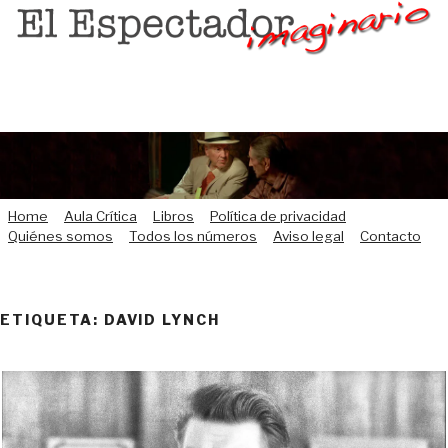
Saltar
al
contenido
Home
Aula Crítica
Libros
Política de privacidad
Quiénes somos
Todos los números
Aviso legal
Contacto
ETIQUETA:
DAVID LYNCH