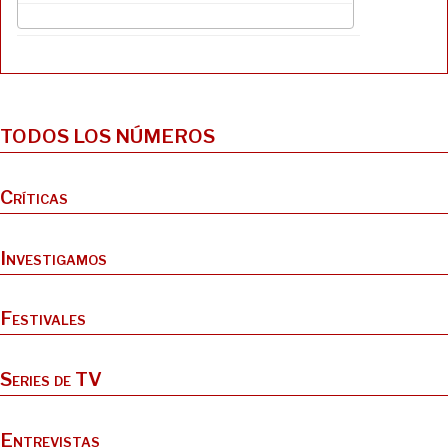
y
o
o
t
n
k
i
r
TODOS LOS NÚMEROS
Críticas
Investigamos
Festivales
Series de TV
Entrevistas