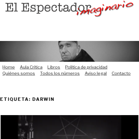
Saltar
al
contenido
Home
Aula Crítica
Libros
Política de privacidad
Quiénes somos
Todos los números
Aviso legal
Contacto
ETIQUETA:
DARWIN