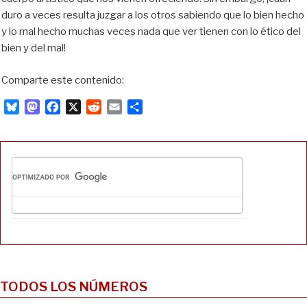
duro a veces resulta juzgar a los otros sabiendo que lo bien hecho
y lo mal hecho muchas veces nada que ver tienen con lo ético del
bien y del mal!
Comparte este contenido:
B
M
F
X
R
E
C
l
a
a
e
m
o
u
s
c
d
a
m
e
t
e
d
i
p
s
o
b
i
l
a
k
d
o
t
r
y
o
o
t
n
k
i
r
TODOS LOS NÚMEROS