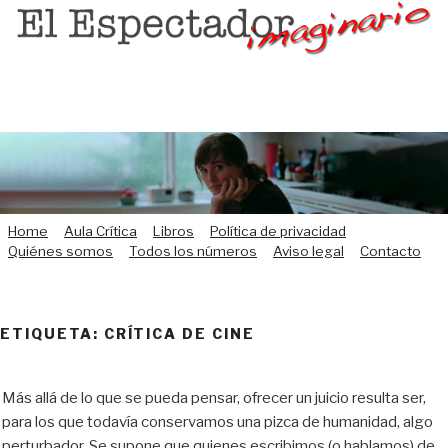
Saltar
al
contenido
Home
Aula Crítica
Libros
Política de privacidad
Quiénes somos
Todos los números
Aviso legal
Contacto
ETIQUETA:
CRÍTICA DE CINE
Más allá de lo que se pueda pensar, ofrecer un juicio resulta ser,
para los que todavía conservamos una pizca de humanidad, algo
perturbador. Se supone que quienes escribimos (o hablamos) de