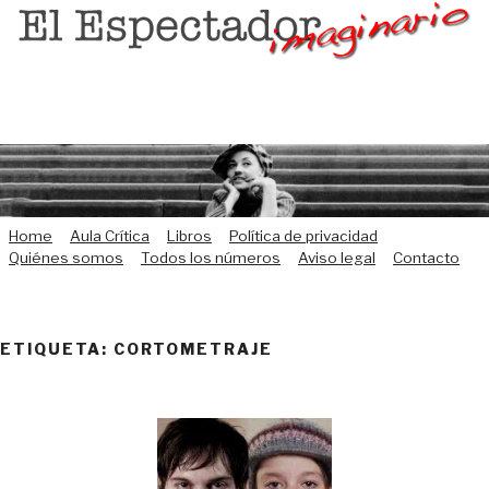
Saltar
al
contenido
Home
Aula Crítica
Libros
Política de privacidad
Quiénes somos
Todos los números
Aviso legal
Contacto
ETIQUETA:
CORTOMETRAJE