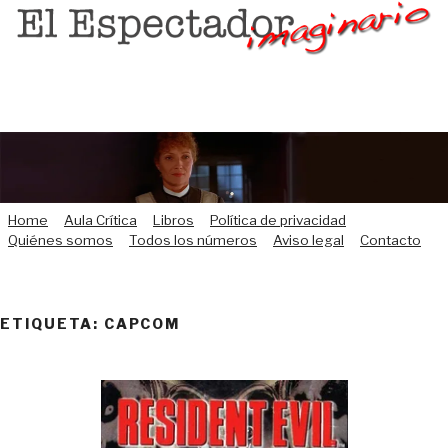
Saltar
al
contenido
Home
Aula Crítica
Libros
Política de privacidad
Quiénes somos
Todos los números
Aviso legal
Contacto
ETIQUETA:
CAPCOM