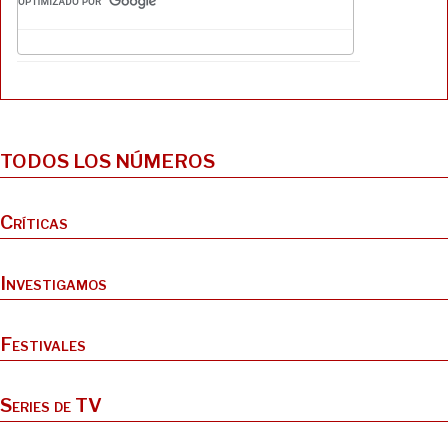
k
d
o
t
r
y
o
o
t
n
k
i
r
TODOS LOS NÚMEROS
Críticas
Investigamos
Festivales
Series de TV