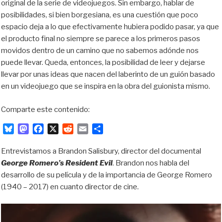
original de la serie de videojuegos. Sin embargo, hablar de
posibilidades, si bien borgesiana, es una cuestión que poco
espacio deja a lo que efectivamente hubiera podido pasar, ya que
el producto final no siempre se parece a los primeros pasos
movidos dentro de un camino que no sabemos adónde nos
puede llevar. Queda, entonces, la posibilidad de leer y dejarse
llevar por unas ideas que nacen
d
e
l laberinto de
un guión basado
en un videojuego que se inspira en la obra del guionista mismo.
Comparte este contenido:
B
M
F
X
R
E
C
l
a
a
e
m
o
u
s
c
d
a
m
Entrevistamos a Brandon Salisbury, director del documental
e
t
e
d
i
p
George Romero’s Resident Evil
. Brandon nos habla del
s
o
b
i
l
a
desarrollo de su película y de la importancia de George Romero
k
d
o
t
r
(1940 – 2017) en cuanto director de cine.
y
o
o
t
n
k
i
r