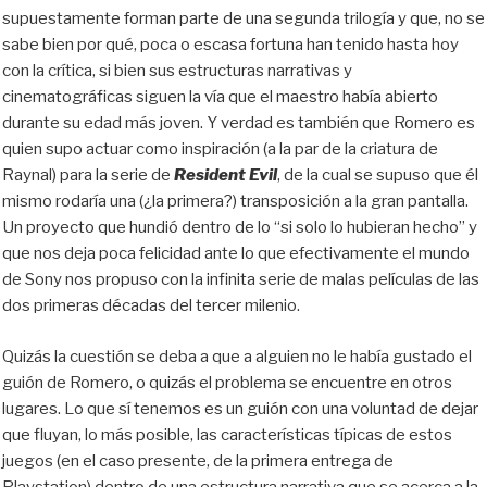
supuestamente forman parte de una segunda trilogía y que, no se
sabe bien por qué, poca o escasa fortuna han tenido
hasta hoy
con la crítica, si bien sus estructuras narrativas y
cinematográficas siguen la vía que el maestro había abierto
durante su edad más joven.
Y verdad es también que Romero es
quien supo actuar como inspiración (a la par de la criatura de
Raynal) para la serie de
Resident Evil
, de la cual se supuso que él
mismo rodaría una (¿la primera?) transposición a la gran pantalla.
Un proyecto que hundió dentro de lo “si solo lo hubieran hecho” y
que nos deja poca felicidad ante lo que efectivamente el mundo
de
Sony
nos propuso con la infinita serie de malas películas de
las
dos primeras décadas del tercer milenio.
Quizás la cuestión se deba a que a alguien no le había gustado el
guión de Romero, o quizás el problema se encuentre en otros
lugares. Lo que sí tenemos es
un guión con
una voluntad de dejar
que fluyan, lo más posible, las características típicas de estos
juegos (en el caso presente, de la primera entrega de
Playstation) dentro de una estructura narrativa que se acer
ca
a la