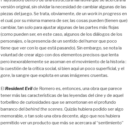
versión original, sin olvidar la necesidad de cambiar algunas de las
piezas del juego. Se trata, obviamente, de un
work in progress
en
el cual, por su misma manera de ser, las cosas pueden (tiene
n
que)
cambiar, tan solo para ajustar algunas de las partes más flojas
(como pueden ser, en este caso, algun
o
s de l
os
diálogos
de los
personajes, o la presencia de un sentido del humor que poco
tiene que ver con lo que está pasando). Sin embargo, se nota la
voluntad de crear algo con dos elementos precisos que lenta
pero inexorablemente se asoman en el movimiento de la historia :
la cuestión de la crítica social, si bien aquí un poco superficial, y el
gore
,
la sangre que explota en unas imágenes cruentas.
El
Resident Evil
de Romero es, entonces, una obra que parece
tener más las características de las leyendas del cine y de aquel
torbellino de curiosidades que se amontonan en el profundo
barranco del
behind the scenes
. Quizás hubiera podido ser algo
memorable, o tan solo una obra decente, algo que nos hubiera
permitido ver un producto que más se acercara al “sentimiento”