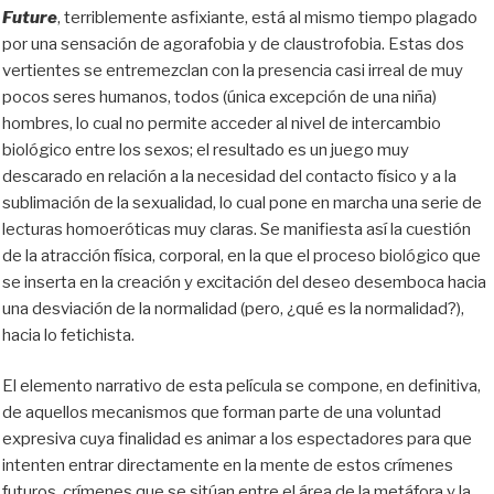
Future
, terriblemente asfixiante, está al mismo tiempo plagado
por una sensación de agorafobia y de claustrofobia. Estas dos
vertientes se entremezclan
con
la presencia casi irreal de muy
pocos seres humanos, todos (única excepción de una niña)
hombres, lo cual no permite acceder al nivel de intercambio
biológico entre los sexos; el resultado es un juego muy
descarado en relación a la necesidad del contacto físico y a la
sublimación de la sexualidad, lo cual pone en marcha una serie de
lecturas homoeróticas muy clara
s
. Se manifiesta así la cuestión
de la atracción física, corporal, en la que el proceso biológico que
se inserta en la creación y excitación del deseo desemboca
hacia
una desviación de la normalidad (pero, ¿qué es la normalidad?),
hacia lo fetichista.
El elemento narrativo de esta película se compone, en definitiva,
de aquellos
mecanismos
que forman parte de una voluntad
expresiva cuya finalidad es animar a los espectadores para que
intenten entrar directamente en la mente de estos crímenes
futuros, crímenes que se sitúan entre el área de la metáfora y la