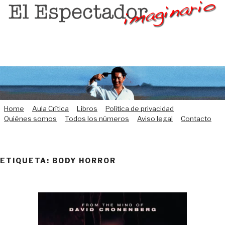
Saltar
al
contenido
Home
Aula Crítica
Libros
Política de privacidad
Quiénes somos
Todos los números
Aviso legal
Contacto
ETIQUETA:
BODY HORROR