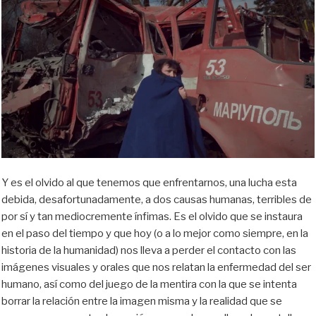
Y es el olvido al que tenemos que enfrentarnos, una lucha esta
debida, desafortunadamente, a dos causas humanas, terribles de
por sí y tan mediocremente ínfimas. Es el olvido que se instaura
en el paso del tiempo y que hoy (o a lo mejor como siempre, en la
historia de la humanidad) nos lleva a perder el contacto con las
imágenes visuales y orales que nos relatan la enfermedad del ser
humano, así como del juego de la mentira con la que se intenta
borrar la relación entre la imagen misma y la realidad que se