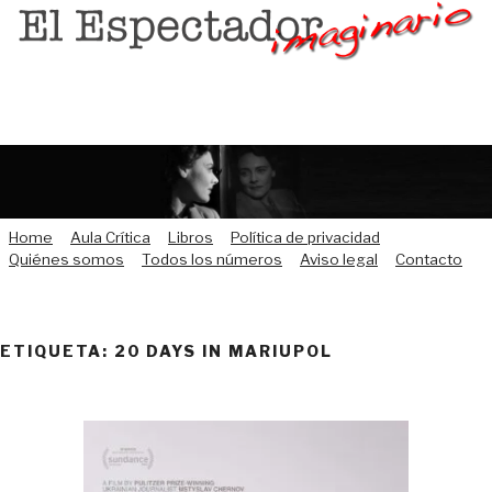
Saltar
al
contenido
Home
Aula Crítica
Libros
Política de privacidad
Quiénes somos
Todos los números
Aviso legal
Contacto
ETIQUETA:
20 DAYS IN MARIUPOL