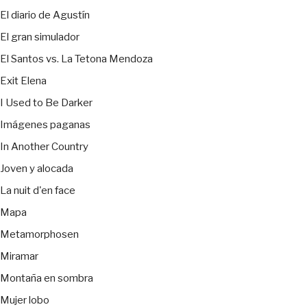
El diario de Agustín
El gran simulador
El Santos vs. La Tetona Mendoza
Exit Elena
I Used to Be Darker
Imágenes paganas
In Another Country
Joven y alocada
La nuit d'en face
Mapa
Metamorphosen
Miramar
Montaña en sombra
Mujer lobo