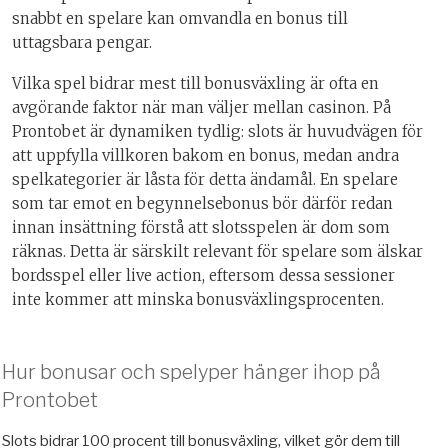
snabbt en spelare kan omvandla en bonus till
uttagsbara pengar.
Vilka spel bidrar mest till bonusväxling är ofta en
avgörande faktor när man väljer mellan casinon. På
Prontobet är dynamiken tydlig: slots är huvudvägen för
att uppfylla villkoren bakom en bonus, medan andra
spelkategorier är låsta för detta ändamål. En spelare
som tar emot en begynnelsebonus bör därför redan
innan insättning förstå att slotsspelen är dom som
räknas. Detta är särskilt relevant för spelare som älskar
bordsspel eller live action, eftersom dessa sessioner
inte kommer att minska bonusväxlingsprocenten.
Hur bonusar och spelyper hänger ihop på
Prontobet
Slots bidrar 100 procent till bonusväxling, vilket gör dem till