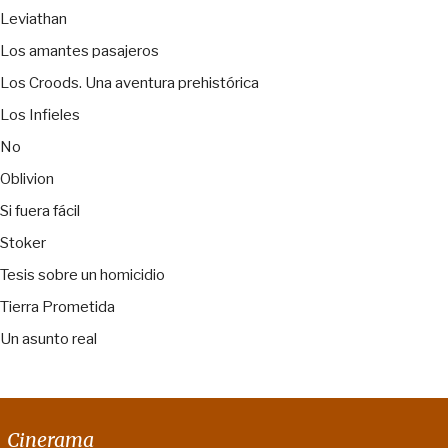
Leviathan
Los amantes pasajeros
Los Croods. Una aventura prehistórica
Los Infieles
No
Oblivion
Si fuera fácil
Stoker
Tesis sobre un homicidio
Tierra Prometida
Un asunto real
Cinerama