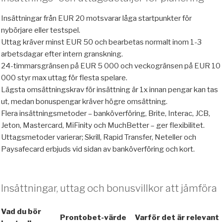
Insättningar från EUR 20 motsvarar låga startpunkter för
nybörjare eller testspel.
Uttag kräver minst EUR 50 och bearbetas normalt inom 1-3
arbetsdagar efter intern granskning.
24-timmarsgränsen på EUR 5 000 och veckogränsen på EUR 10
000 styr max uttag för flesta spelare.
Lägsta omsättningskrav för insättning är 1x innan pengar kan tas
ut, medan bonuspengar kräver högre omsättning.
Flera insättningsmetoder – banköverföring, Brite, Interac, JCB,
Jeton, Mastercard, MiFinity och MuchBetter – ger flexibilitet.
Uttagsmetoder varierar; Skrill, Rapid Transfer, Neteller och
Paysafecard erbjuds vid sidan av banköverföring och kort.
Insättningar, uttag och bonusvillkor att jämföra
Vad du bör
Prontobet-värde
Varför det är relevant