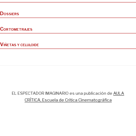
Dossiers
Cortometrajes
Viñetas y celuloide
EL ESPECTADOR IMAGINARIO es una publicación de
AULA
CRÍTICA, Escuela de Crítica Cinematográfica