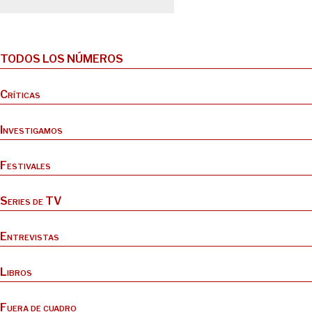
TODOS LOS NÚMEROS
Críticas
Investigamos
Festivales
Series de TV
Entrevistas
Libros
Fuera de cuadro