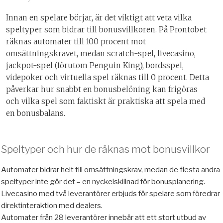
Innan en spelare börjar, är det viktigt att veta vilka
speltyper som bidrar till bonusvillkoren. På Prontobet
räknas automater till 100 procent mot
omsättningskravet, medan scratch-spel, livecasino,
jackpot-spel (förutom Penguin King), bordsspel,
videpoker och virtuella spel räknas till 0 procent. Detta
påverkar hur snabbt en bonusbelöning kan frigöras
och vilka spel som faktiskt är praktiska att spela med
en bonusbalans.
Speltyper och hur de räknas mot bonusvillkor
Automater bidrar helt till omsättningskrav, medan de flesta andra
speltyper inte gör det – en nyckelskillnad för bonusplanering.
Livecasino med två leverantörer erbjuds för spelare som föredrar
direktinteraktion med dealers.
Automater från 28 leverantörer innebär att ett stort utbud av