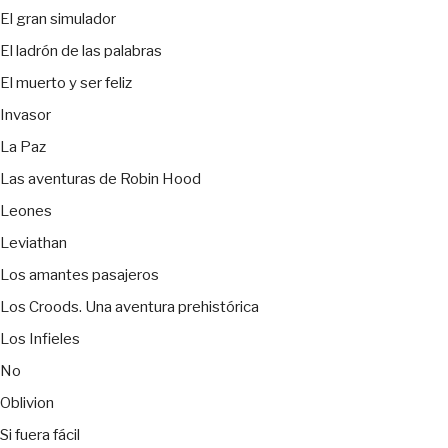
El gran simulador
El ladrón de las palabras
El muerto y ser feliz
Invasor
La Paz
Las aventuras de Robin Hood
Leones
Leviathan
Los amantes pasajeros
Los Croods. Una aventura prehistórica
Los Infieles
No
Oblivion
Si fuera fácil