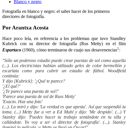
Blanco y negro
Fotografí­a en blanco y negro: el saber hacer de los primeros
directores de fotografí­a.
Por Arantxa Acosta
Hace poco leía, en referencia a los problemas que tuvo Standley
Kubrick con su director de fotografía (Rus Metty) en el film
1
Espartaco
(1960), cómo terminaron de cuajo sus desavenencias
:
"Sólo un poderoso estudio puede crear puestas de sol como aquella
(...). Los electricistas habían utilizado geles de color bermellón y
escarlata como para cubrir un estadio de fútbol. Woodfield
continúa:
Y dijo [Kubrick]: '¿Qué te parece?
'¿El qué?'
'¿Te parece una puesta de sol?'
'Parece una puesta de sol de Russ Metty'
'Exacto. Haz una foto'
(...). La miró y dijo: 'La verdad es que apesta'. Así que suspendió la
toma. (...) Metty fue a ver a Ed Muhl y dijo: 'Me despido'. (...) Y
Stanley dijo: 'Puedes hacer tu trabajo sentándote en tu silla y
callándote. Yo voy a ser el director de fotografía'. (...). Stanley
iluminó la película ¡y Metty se llevó un Óscar!"