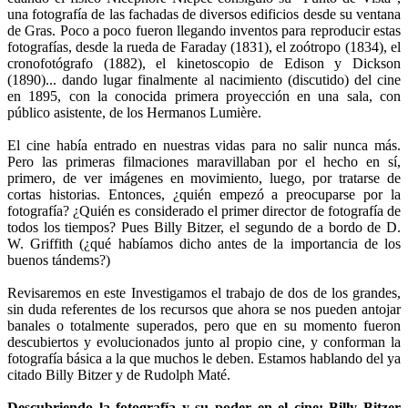
una fotografía de las fachadas de diversos edificios desde su ventana
de Gras. Poco a poco fueron llegando inventos para reproducir estas
fotografías, desde la rueda de Faraday (1831), el zoótropo (1834), el
cronofotógrafo (1882), el kinetoscopio de Edison y Dickson
(1890)... dando lugar finalmente al nacimiento (discutido) del cine
en 1895, con la conocida primera proyección en una sala, con
público asistente, de los Hermanos Lumière.
El cine había entrado en nuestras vidas para no salir nunca más.
Pero las primeras filmaciones maravillaban por el hecho en sí,
primero, de ver imágenes en movimiento, luego, por tratarse de
cortas historias. Entonces, ¿quién empezó a preocuparse por la
fotografía? ¿Quién es considerado el primer director de fotografía de
todos los tiempos? Pues Billy Bitzer, el segundo de a bordo de D.
W. Griffith (¿qué habíamos dicho antes de la importancia de los
buenos tándems?)
Revisaremos en este Investigamos el trabajo de dos de los grandes,
sin duda referentes de los recursos que ahora se nos pueden antojar
banales o totalmente superados, pero que en su momento fueron
descubiertos y evolucionados junto al propio cine, y conforman la
fotografía básica a la que muchos le deben. Estamos hablando del ya
citado Billy Bitzer y de Rudolph Maté.
Descubriendo la fotografía y su poder en el cine: Billy Bitzer