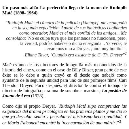
Un paso más allá: La perfección llega de la mano de Rudoplh
Maté (1898- 1964)
"Rudolph Maté, el cámara de la película [Vampyr], me acompañó
en la segunda expedición. Aparte de sus fantásticas cualidades
como operador, Maté es el más cordial de los amigos... Me
consolaba:
'No es culpa tuya que los pantanos no funcionen, pero,
la verdad, podrías habérselo dicho enseguida... Ya verás, le
llevaremos uno a Dreyer, ¡uno muy bonito!'".
2
Eliane Tayar, "Cuando era asistente de C. Th. Dreyer"
Maté es uno de los directores de fotografía más reconocidos de la
historia del cine y, como en el caso de Billy Bitzer, gran parte de este
éxito se lo debe a quién creyó en él desde que trabajó como
ayudante de la segunda unidad para uno de sus primeros films: Carl
Theodor Dreyer. Poco después, el director le confió el trabajo de
director de fotografía para una de sus obras maestras,
La pasión de
Juana de Arco
(1928).
Como dijo el propio Dreyer,
"Rudolph Maté supo comprender las
exigencias del drama psicológico en los primeros planos y me dio lo
que yo deseaba, sentía y pensaba: el misticismo hecho realidad. Y
3
en Maria Falconetti encontré la ‘reencarnación de una mártir'
."