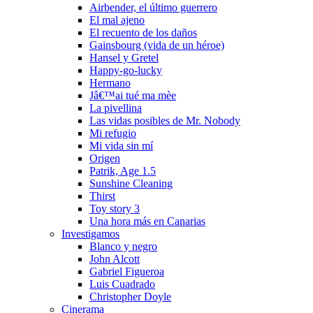
Airbender, el último guerrero
El mal ajeno
El recuento de los daños
Gainsbourg (vida de un héroe)
Hansel y Gretel
Happy-go-lucky
Hermano
Jâ€™ai tué ma mèe
La pivellina
Las vidas posibles de Mr. Nobody
Mi refugio
Mi vida sin mí­
Origen
Patrik, Age 1.5
Sunshine Cleaning
Thirst
Toy story 3
Una hora más en Canarias
Investigamos
Blanco y negro
John Alcott
Gabriel Figueroa
Luis Cuadrado
Christopher Doyle
Cinerama