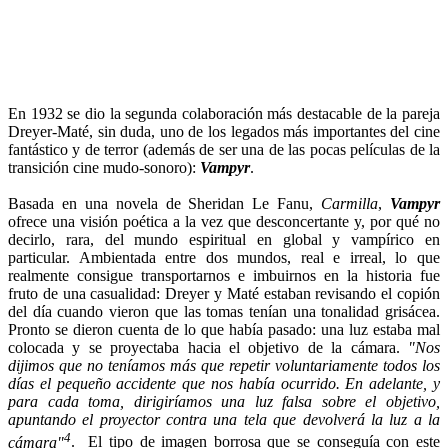
En 1932 se dio la segunda colaboración más destacable de la pareja
Dreyer-Maté, sin duda, uno de los legados más importantes del cine
fantástico y de terror (además de ser una de las pocas películas de la
transición cine mudo-sonoro):
Vampyr
.
Basada en una novela de Sheridan Le Fanu,
Carmilla
,
Vampyr
ofrece una visión poética a la vez que desconcertante y, por qué no
decirlo, rara, del mundo espiritual en global y vampírico en
particular. Ambientada entre dos mundos, real e irreal, lo que
realmente consigue transportarnos e imbuirnos en la historia fue
fruto de una casualidad: Dreyer y Maté estaban revisando el copión
del día cuando vieron que las tomas tenían una tonalidad grisácea.
Pronto se dieron cuenta de lo que había pasado: una luz estaba mal
colocada y se proyectaba hacia el objetivo de la cámara.
"Nos
dijimos que no teníamos más que repetir voluntariamente todos los
días el pequeño accidente que nos había ocurrido. En adelante, y
para cada toma, dirigiríamos una luz falsa sobre el objetivo,
apuntando el proyector contra una tela que devolverá la luz a la
4
cámara"
. El tipo de imagen borrosa que se conseguía con este