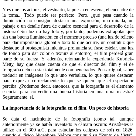
Y es que los actores, el vestuario, la puesta en escena, el encuadre de
la toma... Todo puede ser perfecto. Pero, ¿qué pasa cuando la
iluminación no consigue destacar una expresión, una mirada, un
paisaje o un detalle fuera de cuadro esencial para el desarrollo de la
historia? Sin luz no hay foto y, por tanto, podemos extrapolar que
sin una buena iluminación en el momento preciso (una luz de relleno
para dar importancia global a todo lo que ocurre, un contraluz que
destaque al protagonista mientras pronuncia su frase estelar, una luz
de fondo para dar color o textura al entorno), el film perderá gran
parte de su fuerza. Y, además, retomando la experiencia Kubrick-
Metty, hay que darse cuenta de que el director del film y el de
fotografía deben estar totalmente compenetrados. Pensar igual, saber
traducir en imágenes lo que uno verbaliza, lo que quiere destacar,
para expresar correctamente lo que se quiere que el espectador
perciba. ¿Podemos decir, entonces, que la fotografía es el elemento
esencial para convertir una buena historia en una obra maestra?
Seguramente, sí.
La importancia de la fotografía en el film. Un poco de historia
Se data el nacimiento de la fotografía (como tal, aunque
anteriormente ya se había inventado la cámara oscura: Aristóteles la
utilizó en el 300 a.C. para estudiar los eclipses de sol) en 1826,
cuando el físico Nicéphore Niépce consiguió su "Punto de Vista",