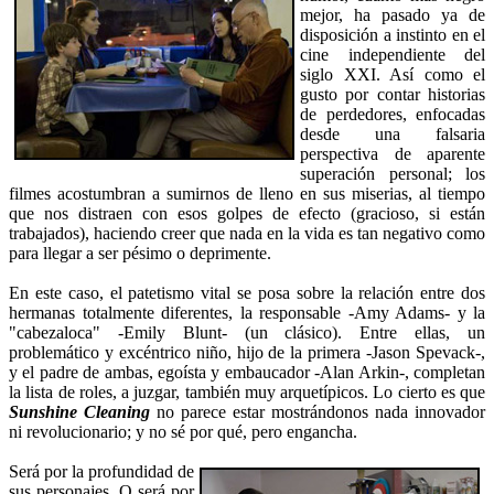
mejor, ha pasado ya de
disposición a instinto en el
cine independiente del
siglo XXI. Así como el
gusto por contar historias
de perdedores, enfocadas
desde una falsaria
perspectiva de aparente
superación personal; los
filmes acostumbran a sumirnos de lleno en sus miserias, al tiempo
que nos distraen con esos golpes de efecto (gracioso, si están
trabajados), haciendo creer que nada en la vida es tan negativo como
para llegar a ser pésimo o deprimente.
En este caso, el patetismo vital se posa sobre la relación entre dos
hermanas totalmente diferentes, la responsable -Amy Adams- y la
"cabezaloca" -Emily Blunt- (un clásico). Entre ellas, un
problemático y excéntrico niño, hijo de la primera -Jason Spevack-,
y el padre de ambas, egoísta y embaucador -Alan Arkin-, completan
la lista de roles, a juzgar, también muy arquetípicos. Lo cierto es que
Sunshine Cleaning
no parece estar mostrándonos nada innovador
ni revolucionario; y no sé por qué, pero engancha.
Será por la profundidad de
sus personajes. O será por