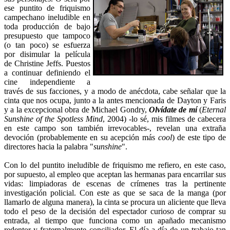
ese puntito de friquismo
campechano ineludible en
toda producción de bajo
presupuesto que tampoco
(o tan poco) se esfuerza
por disimular la película
de Christine Jeffs. Puestos
a continuar definiendo el
cine independiente a
través de sus facciones, y a modo de anécdota, cabe señalar que la
cinta que nos ocupa, junto a la antes mencionada de Dayton y Faris
y a la excepcional obra de Michael Gondry,
Olvídate de mí
(
Eternal
Sunshine of the Spotless Mind
, 2004) -lo sé, mis filmes de cabecera
en este campo son también irrevocables-, revelan una extraña
devoción (probablemente en su acepción más
cool
) de este tipo de
directores hacia la palabra "
sunshine
".
Con lo del puntito ineludible de friquismo me refiero, en este caso,
por supuesto, al empleo que aceptan las hermanas para encarrilar sus
vidas: limpiadoras de escenas de crímenes tras la pertinente
investigación policial. Con este as que se saca de la manga (por
llamarlo de alguna manera), la cinta se procura un aliciente que lleva
todo el peso de la decisión del espectador curioso de comprar su
entrada, al tiempo que funciona como un apañado mecanismo
redentor y fraternalmente conciliador. El día a día de un trabajo tan