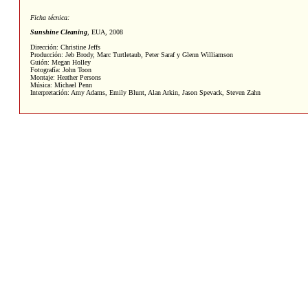
Ficha técnica:
Sunshine Cleaning
, EUA, 2008
Dirección: Christine Jeffs
Producción: Jeb Brody, Marc Turtletaub, Peter Saraf y Glenn Williamson
Guión: Megan Holley
Fotografía: John Toon
Montaje: Heather Persons
Música: Michael Penn
Interpretación: Amy Adams, Emily Blunt, Alan Arkin, Jason Spevack, Steven Zahn