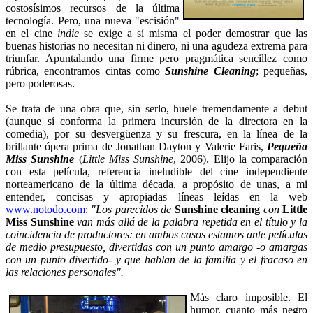
costosísimos recursos de la última
tecnología. Pero, una nueva "escisión"
en el cine
indie
se exige a sí misma el poder demostrar que las
buenas historias no necesitan ni dinero, ni una agudeza extrema para
triunfar. Apuntalando una firme pero pragmática sencillez como
rúbrica, encontramos cintas como
Sunshine Cleaning
; pequeñas,
pero poderosas.
Se trata de una obra que, sin serlo, huele tremendamente a debut
(aunque sí conforma la primera incursión de la directora en la
comedia), por su desvergüenza y su frescura, en la línea de la
brillante ópera prima de Jonathan Dayton y Valerie Faris,
Pequeña
Miss Sunshine
(
Little Miss Sunshine
, 2006). Elijo la comparación
con esta película, referencia ineludible del cine independiente
norteamericano de la última década, a propósito de unas, a mi
entender, concisas y apropiadas líneas leídas en la web
www.notodo.com
:
"Los parecidos de
Sunshine cleaning
con
Little
Miss Sunshine
van más allá de la palabra repetida en el título y la
coincidencia de productores: en ambos casos estamos ante películas
de medio presupuesto, divertidas con un punto amargo -o amargas
con un punto divertido- y que hablan de la familia y el fracaso en
las relaciones personales".
Más claro imposible. El
humor, cuanto más negro