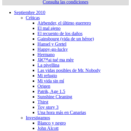
Consulta las condiciones
Septiembre 2010
Crí­ticas
Airbender, el último guerrero
El mal ajeno
El recuento de los daños
Gainsbourg (vida de un héroe)
Hansel y Gretel
Happy-go-lucky
Hermano
Jâ€™ai tué ma mèe
La pivellina
Las vidas posibles de Mr. Nobody
Mi refugio
Mi vida sin mí­
Origen
Patrik, Age 1.5
Sunshine Cleaning
Thirst
Toy story 3
Una hora más en Canarias
Investigamos
Blanco y negro
John Alcott