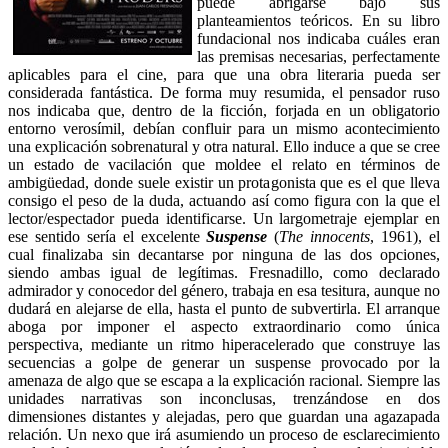
puede abrigarse bajo sus
planteamientos teóricos. En su libro
fundacional nos indicaba cuáles eran
las premisas necesarias, perfectamente
aplicables para el cine, para que una obra literaria pueda ser
considerada fantástica. De forma muy resumida, el pensador ruso
nos indicaba que, dentro de la ficción, forjada en un obligatorio
entorno verosímil, debían confluir para un mismo acontecimiento
una explicación sobrenatural y otra natural. Ello induce a que se cree
un estado de vacilación que moldee el relato en términos de
ambigüedad, donde suele existir un protagonista que es el que lleva
consigo el peso de la duda, actuando así como figura con la que el
lector/espectador pueda identificarse. Un largometraje ejemplar en
ese sentido sería el excelente
Suspense
(
The innocents
, 1961), el
cual finalizaba sin decantarse por ninguna de las dos opciones,
siendo ambas igual de legítimas. Fresnadillo, como declarado
admirador y conocedor del género, trabaja en esa tesitura, aunque no
dudará en alejarse de ella, hasta el punto de subvertirla. El arranque
aboga por imponer el aspecto extraordinario como única
perspectiva, mediante un ritmo hiperacelerado que construye las
secuencias a golpe de generar un suspense provocado por la
amenaza de algo que se escapa a la explicación racional. Siempre las
unidades narrativas son inconclusas, trenzándose en dos
dimensiones distantes y alejadas, pero que guardan una agazapada
relación. Un nexo que irá asumiendo un proceso de esclarecimiento