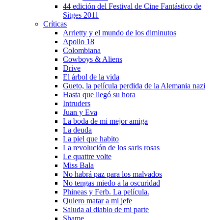
44 edición del Festival de Cine Fantástico de
Sitges 2011
Crí­ticas
Arrietty y el mundo de los diminutos
Apollo 18
Colombiana
Cowboys & Aliens
Drive
El árbol de la vida
Gueto, la pelí­cula perdida de la Alemania nazi
Hasta que llegó su hora
Intruders
Juan y Eva
La boda de mi mejor amiga
La deuda
La piel que habito
La revolución de los saris rosas
Le quattre volte
Miss Bala
No habrá paz para los malvados
No tengas miedo a la oscuridad
Phineas y Ferb. La pelí­cula.
Quiero matar a mi jefe
Saluda al diablo de mi parte
Shame