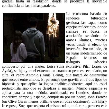
gradual hasta su resolución, donde se produzca la inevitable
confluencia de las tramas paralelas.
La estructura basada en
senderos bifurcados
gestiona las capas como
espejos reflectantes, donde
siempre se busca la
asociación semántica de
ambas láminas, muchas
veces desde el efecto de
inversión. Por un lado, en
un lugar indeterminado de
España tenemos un
triángulo isósceles
compuesto por una mujer, Luisa (una expresiva Pilar López de
Ayala), su hijo y en el extremo, en cuanto su peso es secundario, un
cura, el Padre Antonio (Daniel Brühl), que tratará de desentrañar
qué sucede entre ambos. El personaje que gravita entre dos tipos de
hipótesis y que aplica la lógica analítica-deductiva aquí no es el
protagonista sino que se desplaza al margen. Mismo esquema se
aplica para la otra médula, ambientada en Londres, donde se
concretiza tiempo y espacio, compuesta por un padre, John Farrow
(un Clive Owen menos brillante que en otras ocasiones), una hija y
la esposa, Sue, que ostenta el mismo rol que el cura, pero en este