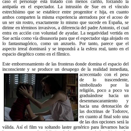
caso el personaje está tratado con menos cariño, forzando la
antipatía en el espectador. La intrusión de Sue en el vínculo
estrechísimo que se establece entre progenitor e hija, en cuanto
ambos comparten la misma experiencia aterradora por el acoso de
un ser sin rostro, exactamente lo mismo que sucede en España, se
dirime en términos invasivos, a diferencia del padre Antonio, el cual
entra en acción con voluntad de ayudar. La negatividad vertida en
Sue actúa como vía disuasoria para que el espectador siga alojado en
lo fantasmagórico, como un anzuelo. Por tanto, parece que el
aspecto irreal dominará y se impondrá a la esfera real, tanto en el
espacio diegético como en el fílmico.
Este emborronamiento de las fronteras donde domina el espacio del
inconsciente y se produce un desapego de la realidad
inmediata,
acrecentado con el peso
de lo trascendente,
simbolizado por la
religión, poco a poco va
graduándose hacia un
desenmascaramiento y
hacia una detonación de
las doctrinas de Todorov,
en cuanto al final solo una
de las dos opciones será la
válida. Así el film va soltando lastre genérico para llevarnos hacia