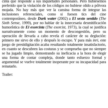
cinta que responde a sus inquietudes personales. Pero hubiésemos
preferido que la violación de los códigos no hubiese olido a pólvora
mojada. No hay más que ver la cansina forma de integrar las
inclusiones referenciales, como si fuesen tics del cine
contemporáneo, desde
Dark water
(2002) a
El sexto sentido
(
The
Sixth Sense
, 1999), por no hablar de la innecesaria desmitificación
humorística de
El exorcista
(
The exorcist
, 1973), la cual se justifica
narrativamente como un momento de descongestión, pero su
operación de llevarla a cabo revela el carácter de su deglución:
primero me sirvo de ello y después lo escupo. Y para más
inri
, este
juego de prestidigitación acaba resultando totalmente insatisfactorio,
en cuanto se descubren las costuras y se comprueba que no siempre
se ha jugado limpio, demostrando su ineficacia a la hora de elegir
una forma de contar compleja, donde tanto esfuerzo formal y
argumental se vuelve totalmente inoperante por su incapacidad para
rematarlo.
Trailer: