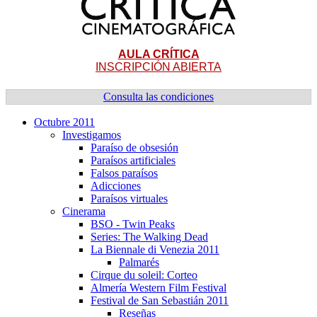
AULA CRÍTICA
INSCRIPCIÓN ABIERTA
Consulta las condiciones
Octubre 2011
Investigamos
Paraí­so de obsesión
Paraí­sos artificiales
Falsos paraí­sos
Adicciones
Paraí­sos virtuales
Cinerama
BSO - Twin Peaks
Series: The Walking Dead
La Biennale di Venezia 2011
Palmarés
Cirque du soleil: Corteo
Almerí­a Western Film Festival
Festival de San Sebastián 2011
Reseñas