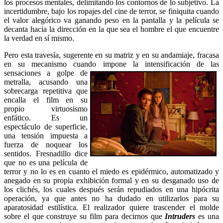
los procesos mentales, delimitando los contornos de lo subjetivo. La
incertidumbre, bajo los ropajes del cine de terror, se finiquita cuando
el valor alegórico va ganando peso en la pantalla y la película se
decanta hacia la dirección en la que sea el hombre el que encuentre
la verdad en sí mismo.
Pero esta travesía, sugerente en su matriz y en su andamiaje, fracasa
en su mecanismo cuando impone la intensificación de las
sensaciones a golpe de
metralla, acusando una
sobrecarga repetitiva que
encalla el film en su
propio virtuosismo
enfático. Es un
espectáculo de superficie,
una tensión impuesta a
fuerza de noquear los
sentidos. Fresnadillo dice
que no es una película de
terror y no lo es en cuanto el miedo es epidérmico, automatizado y
anegado en su propia exhibición formal y en su desganado uso de
los clichés, los cuales después serán repudiados en una hipócrita
operación, ya que antes no ha dudado en utilizarlos para su
aparatosidad estilística. El realizador quiere trascender el molde
sobre el que construye su film para decirnos que
Intruders
es una