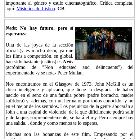
importante al género y estilo cinematográfico. Crítica completa,
aquí:
Misterios de Lisboa
.
CB
Neds:
No hay futuro, pero sí
esperanza
Una de las joyas de la sección
oficial (y es mucho decir, ya que
los films a competición, en global,
han sido bastante justitos) es
Neds
(acrónimo de "Non educated and delincuents") del
experimentado -y se nota- Peter Mullan.
Nos encontramos en el Glasgow de 1973. John McGill es un
chico inteligente y aplicado, que tiene la desgracia de haber
nacido en el seno de una familia pobre (padre borracho, madre
sufridora) y, además, con un hermano por todos conocido, y no
en el mejor de los sentidos. Los prejuicios de la gente abocarán a
John a una espiral de violencia, de la que dificilmente podrá salir
y de la que, sorprendentemente, se hará el rey. Pero siempre hay
una salida... donde y como menos te lo esperas.
Muchas son las bonanzas de este film. Empezando por el