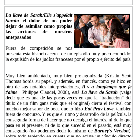
La llave de Sarah/Elle s'appelait
Sarah:
el dolor de no poder
dejar de asimilar como propias
las acciones de nuestros
antepasados
Fuera de competición se nos
presenta esta historia acerca de un episodio muy poco conocido:
la expulsión de los judíos franceses por el propio ejército del país.
Muy bien ambientada, muy bien protagonizada (Kristin Scott
Thomas borda su papel, y además, en francés, como ya hizo en
otra de sus notables interpretaciones,
Il y a longtemps que je
t'aime
- Philippe Claudel, 2008), está
La llave de Sarah
(valga
decir que es una de las pocas veces en que la "traducción" del
título de un film gana más que el original) cierra el festival con
mucho mejor sabor de boca que lo hizo
Eat Pray Love
, también
fuera de concurso. Y es que el ritmo y desarrollo de la película, la
conseguida forma de hacer que no decaiga el interés, ni de lo que
pasa en el presente, ni de lo que sucedió en el pasado, está muy
conseguido (no podemos decir lo mismo de
Barney's Version
),
sobre todo teniendo en cuenta que no existe un vínculo directo