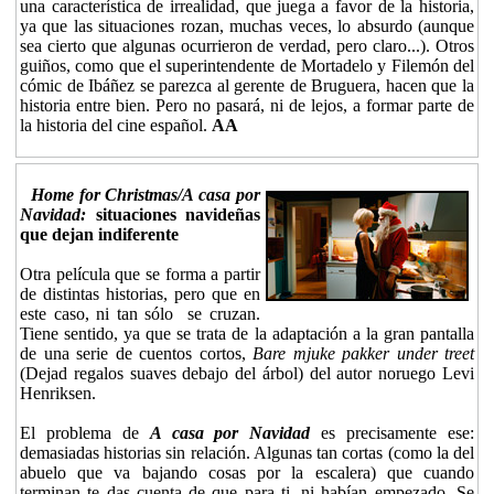
una característica de irrealidad, que juega a favor de la historia,
ya que las situaciones rozan, muchas veces, lo absurdo (aunque
sea cierto que algunas ocurrieron de verdad, pero claro...). Otros
guiños, como que el superintendente de Mortadelo y Filemón del
cómic de Ibáñez se parezca al gerente de Bruguera, hacen que la
historia entre bien. Pero no pasará, ni de lejos, a formar parte de
la historia del cine español.
AA
Home for Christmas/A casa por
Navidad:
situaciones navideñas
que dejan indiferente
Otra película que se forma a partir
de distintas historias, pero que en
este caso, ni tan sólo se cruzan.
Tiene sentido, ya que se trata de la adaptación a la gran pantalla
de una serie de cuentos cortos,
Bare mjuke pakker under treet
(Dejad regalos suaves debajo del árbol) del autor noruego Levi
Henriksen.
El problema de
A casa por Navidad
es precisamente ese:
demasiadas historias sin relación. Algunas tan cortas (como la del
abuelo que va bajando cosas por la escalera) que cuando
terminan te das cuenta de que para ti, ni habían empezado. Se