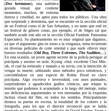
(
Dos hermanas
), una auténtica
gozada visual, que contiene
momentos, muchos, de extrema
dureza y crueldad, no aptos para todos los públicos. Una obra
que sorprende y desentona, que se encuentre en la sección oficial
de un Festival como el de San Sebastian, y no tanto que esté en
un festival de género como, por ejemplo, el de Sitges (al que
también acude este año en la sección Oficial Fantàstic Panorama
Especiales). Su planteamiento no es muy original que digamos,
ya que el argumento gira en torno a la venganza, tema recurrente
en diversas películas de corte oriental y que suele ofrecer muy
buenos resultados (
Old Boy, Three Extremes, The Audition
,...).
En esta ocasión, un joven agente secreto de la policía persigue al
psicópata y asesino en serie, Kyung -chul, excelente Choi Min-
sik, el cual ha torturado y matado a su novia, con la intención de
vengar su muerte, utilizando unos métodos poco ortodoxos, y
convirtiéndose en una especie de Robin Hood en clave
psicópata. Algo excesiva e inverosímil, con unos puntuales,
sorprendentes y agradecidos guiños cómicos, que relajan la
tensión que podemos ir acumulado a lo largo del metraje, todas
sus deficiencias argumentales se ven mermadas por la exquisita
factura visual del film, en todos los sentidos. Principalmente
destaca su puesta en escena, la tonalidad de los colores y la
fotografía, para los que el director reconoció que se había
inspirado en la estética de las películas de David Fincher,
Seven
y