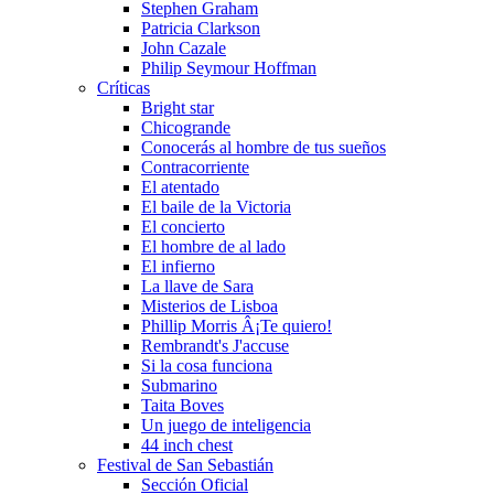
Stephen Graham
Patricia Clarkson
John Cazale
Philip Seymour Hoffman
Crí­ticas
Bright star
Chicogrande
Conocerás al hombre de tus sueños
Contracorriente
El atentado
El baile de la Victoria
El concierto
El hombre de al lado
El infierno
La llave de Sara
Misterios de Lisboa
Phillip Morris Â¡Te quiero!
Rembrandt's J'accuse
Si la cosa funciona
Submarino
Taita Boves
Un juego de inteligencia
44 inch chest
Festival de San Sebastián
Sección Oficial