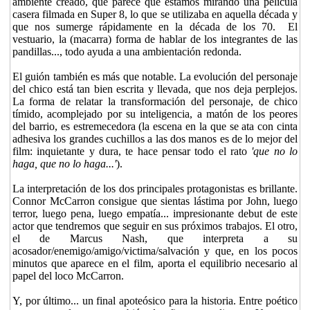
ambiente creado, que parece que estamos mirando una película
casera filmada en Super 8, lo que se utilizaba en aquella década y
que nos sumerge rápidamente en la década de los 70. El
vestuario, la (macarra) forma de hablar de los integrantes de las
pandillas..., todo ayuda a una ambientación redonda.
El guión también es más que notable. La evolución del personaje
del chico está tan bien escrita y llevada, que nos deja perplejos.
La forma de relatar la transformación del personaje, de chico
tímido, acomplejado por su inteligencia, a matón de los peores
del barrio, es estremecedora (la escena en la que se ata con cinta
adhesiva los grandes cuchillos a las dos manos es de lo mejor del
film: inquietante y dura, te hace pensar todo el rato
'que no lo
haga, que no lo haga...'
).
La interpretación de los dos principales protagonistas es brillante.
Connor McCarron consigue que sientas lástima por John, luego
terror, luego pena, luego empatía... impresionante debut de este
actor que tendremos que seguir en sus próximos trabajos. El otro,
el de Marcus Nash, que interpreta a su
acosador/enemigo/amigo/victima/salvación y que, en los pocos
minutos que aparece en el film, aporta el equilibrio necesario al
papel del loco McCarron.
Y, por último... un final apoteósico para la historia. Entre poético