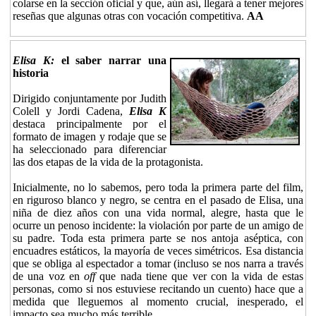
colarse en la sección oficial y que, aún así, llegará a tener mejores
reseñas que algunas otras con vocación competitiva.
AA
Elisa K:
el saber narrar una
historia
Dirigido conjuntamente por Judith
Colell y Jordi Cadena,
Elisa K
destaca principalmente por el
formato de imagen y rodaje que se
ha seleccionado para diferenciar
las dos etapas de la vida de la protagonista.
Inicialmente, no lo sabemos, pero toda la primera parte del film,
en riguroso blanco y negro, se centra en el pasado de Elisa, una
niña de diez años con una vida normal, alegre, hasta que le
ocurre un penoso incidente: la violación por parte de un amigo de
su padre. Toda esta primera parte se nos antoja aséptica, con
encuadres estáticos, la mayoría de veces simétricos. Esa distancia
que se obliga al espectador a tomar (incluso se nos narra a través
de una voz en
off
que nada tiene que ver con la vida de estas
personas, como si nos estuviese recitando un cuento) hace que a
medida que lleguemos al momento crucial, inesperado, el
impacto sea mucho más terrible.