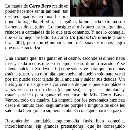
La magia de
Cerro Bayo
reside en
poder hacernos sentir tan bien, tan
despreocupados, en una historia
donde la tragedia, el robo, el engaño y la inocencia extrema son
los temas de su guión. Lo consigue al más puro estilo argentino,
riéndose a carcajadas de lo que está contando. Y nos lo contagia,
que es lo mejor de todo. Es como
Un funeral de muerte
(Frank
Oz, 2007), pero con el humor latino, más suave y menos negro
que nos caracteriza.
Una anciana que, tras ganar en el casino, esconde el dinero nada
más y nada menos que en la lápida de su difunto marido. Y se
intenta suicidar. Su devota hija que sólo vive para que los demás
estén a gusto, y su otra hija, que vuelve al pueblo sólo para ver si
por fin puede sacar tajada de la anciana y saldar sus deudas. Un
nieto y una nieta que está convencida de que si puede montárselo
varias veces con un chico (el que sea), su piel se hidratará y
estará perfecta para ganar el concurso de Miss Cerro Bayo.
Vamos, todo un cuadro. La empatía por los personajes empieza
desde el minuto cero, seguramente porque a ninguno de ellos les
sale nada bien (ni tan siquiera la abuela consigue morir en paz).
Resumiendo: agradable tragicomedia (más bien comedia,
increíblemente) sin grandes pretensiones, que ha conseguido