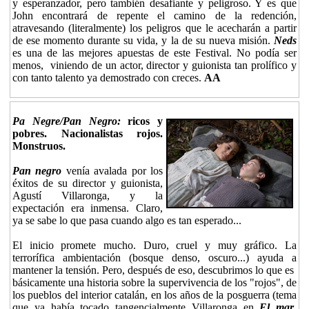
y esperanzador, pero también desafiante y peligroso. Y es que
John encontrará de repente el camino de la redención,
atravesando (literalmente) los peligros que le acecharán a partir
de ese momento durante su vida, y la de su nueva misión.
Neds
es una de las mejores apuestas de este Festival. No podía ser
menos, viniendo de un actor, director y guionista tan prolífico y
con tanto talento ya demostrado con creces.
AA
Pa Negre/Pan Negro:
ricos y
pobres. Nacionalistas rojos.
Monstruos.
Pan negro
venía avalada por los
éxitos de su director y guionista,
Agustí Villaronga, y la
expectación era inmensa. Claro,
ya se sabe lo que pasa cuando algo es tan esperado...
El inicio promete mucho. Duro, cruel y muy gráfico. La
terrorífica ambientación (bosque denso, oscuro...) ayuda a
mantener la tensión. Pero, después de eso, descubrimos lo que es
básicamente una historia sobre la supervivencia de los "rojos", de
los pueblos del interior catalán, en los años de la posguerra (tema
que ya había tocado tangencialmente Villaronga en
El mar
,