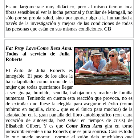
Es un largometraje muy didáctico, pero al mismo tiempo toca
fibras sensibles al ver la lucha personal y familiar de Maragall, no
sólo por su propia salud, sino por aportar algo a la humanidad a
través de la investigación y mejora de las condiciones de todas
las personas que están en sus mismas condiciones.
CB
Eat Pray Love/Come Reza Ama:
Todos al servicio de Julia
Roberts
El éxito de Julia Roberts es
innegable. El paso de los años la
ha catapultado como icono de la
mujer que todas querríamos llegar
a ser: guapa, humilde, sencilla, trabajadora y madre de familia
numerosa. Teniendo en cuenta esta reacción que provoca, no es
de extrañar que fuese la elegida para asegurar el éxito (como
mínimo en taquilla, claro... que es el único para muchos) de la
adaptación en la gran pantalla del libro autobiográfico (con clara
vocación de autoayuda, b
est seller
en tiempos de crisis) de
Elisabeth Gilbert. Y es que
Come Reza Ama
gira en torno
indiscutiblemente a una Roberts que es pura sonrisa. Casi es todo
lo que puede aportar... porque el guión deja muchísimo que