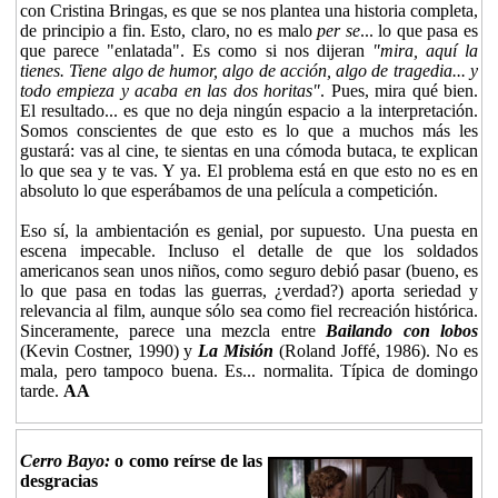
con Cristina Bringas, es que se nos plantea una historia completa,
de principio a fin. Esto, claro, no es malo
per se
... lo que pasa es
que parece "enlatada". Es como si nos dijeran
"mira, aquí la
tienes. Tiene algo de humor, algo de acción, algo de tragedia... y
todo empieza y acaba en las dos horitas"
. Pues, mira qué bien.
El resultado... es que no deja ningún espacio a la interpretación.
Somos conscientes de que esto es lo que a muchos más les
gustará: vas al cine, te sientas en una cómoda butaca, te explican
lo que sea y te vas. Y ya. El problema está en que esto no es en
absoluto lo que esperábamos de una película a competición.
Eso sí, la ambientación es genial, por supuesto. Una puesta en
escena impecable. Incluso el detalle de que los soldados
americanos sean unos niños, como seguro debió pasar (bueno, es
lo que pasa en todas las guerras, ¿verdad?) aporta seriedad y
relevancia al film, aunque sólo sea como fiel recreación histórica.
Sinceramente, parece una mezcla entre
Bailando con lobos
(Kevin Costner, 1990) y
La Misión
(Roland Joffé, 1986). No es
mala, pero tampoco buena. Es... normalita. Típica de domingo
tarde.
AA
Cerro Bayo:
o como reírse de las
desgracias