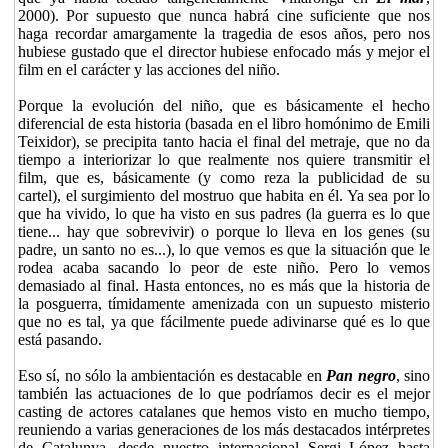
2000). Por supuesto que nunca habrá cine suficiente que nos
haga recordar amargamente la tragedia de esos años, pero nos
hubiese gustado que el director hubiese enfocado más y mejor el
film en el carácter y las acciones del niño.
Porque la evolución del niño, que es básicamente el hecho
diferencial de esta historia (basada en el libro homónimo de Emili
Teixidor), se precipita tanto hacia el final del metraje, que no da
tiempo a interiorizar lo que realmente nos quiere transmitir el
film, que es, básicamente (y como reza la publicidad de su
cartel), el surgimiento del mostruo que habita en él. Ya sea por lo
que ha vivido, lo que ha visto en sus padres (la guerra es lo que
tiene... hay que sobrevivir) o porque lo lleva en los genes (su
padre, un santo no es...), lo que vemos es que la situación que le
rodea acaba sacando lo peor de este niño. Pero lo vemos
demasiado al final. Hasta entonces, no es más que la historia de
la posguerra, tímidamente amenizada con un supuesto misterio
que no es tal, ya que fácilmente puede adivinarse qué es lo que
está pasando.
Eso sí, no sólo la ambientación es destacable en
Pan negro
, sino
también las actuaciones de lo que podríamos decir es el mejor
casting de actores catalanes que hemos visto en mucho tiempo,
reuniendo a varias generaciones de los más destacados intérpretes
de Catalunya, desde nuestro internacional Sergi López hasta