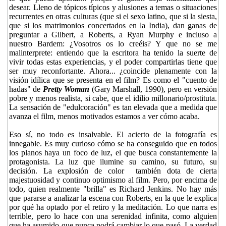
desear. Lleno de tópicos típicos y alusiones a temas o situaciones
recurrentes en otras culturas (que si el sexo latino, que si la siesta,
que si los matrimonios concertados en la India), dan ganas de
preguntar a Gilbert, a Roberts, a Ryan Murphy e incluso a
nuestro Bardem: ¿Vosotros os lo creéis? Y que no se me
malinterprete: entiendo que la escritora ha tenido la suerte de
vivir todas estas experiencias, y el poder compartirlas tiene que
ser muy reconfortante. Ahora... ¿coincide plenamente con la
visión idílica que se presenta en el film? Es como el "cuento de
hadas" de
Pretty Woman
(Gary Marshall, 1990), pero en versión
pobre y menos realista, si cabe, que el idilio millonario/prostituta.
La sensación de "edulcoración" es tan elevada que a medida que
avanza el film, menos motivados estamos a ver cómo acaba.
Eso sí, no todo es insalvable. El acierto de la fotografía es
innegable. Es muy curioso cómo se ha conseguido que en todos
los planos haya un foco de luz, el que busca constantemente la
protagonista. La luz que ilumine su camino, su futuro, su
decisión. La explosión de color también dota de cierta
majestuosidad y continuo optimismo al film. Pero, por encima de
todo, quien realmente "brilla" es Richard Jenkins. No hay más
que pararse a analizar la escena con Roberts, en la que le explica
por qué ha optado por el retiro y la meditación. Lo que narra es
terrible, pero lo hace con una serenidad infinita, como alguien
que ha asumido que nunca podrá cambiar lo que pasó. La verdad