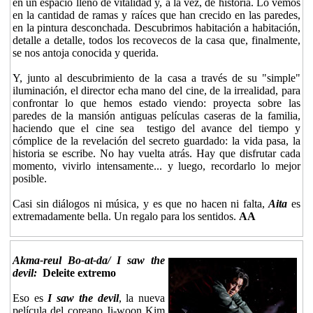
en un espacio lleno de vitalidad y, a la vez, de historia. Lo vemos
en la cantidad de ramas y raíces que han crecido en las paredes,
en la pintura desconchada. Descubrimos habitación a habitación,
detalle a detalle, todos los recovecos de la casa que, finalmente,
se nos antoja conocida y querida.
Y, junto al descubrimiento de la casa a través de su "simple"
iluminación, el director echa mano del cine, de la irrealidad, para
confrontar lo que hemos estado viendo: proyecta sobre las
paredes de la mansión antiguas películas caseras de la familia,
haciendo que el cine sea testigo del avance del tiempo y
cómplice de la revelación del secreto guardado: la vida pasa, la
historia se escribe. No hay vuelta atrás. Hay que disfrutar cada
momento, vivirlo intensamente... y luego, recordarlo lo mejor
posible.
Casi sin diálogos ni música, y es que no hacen ni falta,
Aita
es
extremadamente bella. Un regalo para los sentidos.
AA
Akma-reul Bo-at-da/ I saw the
devil:
Deleite extremo
Eso es
I saw the devil
, la nueva
película del coreano Ji-woon Kim