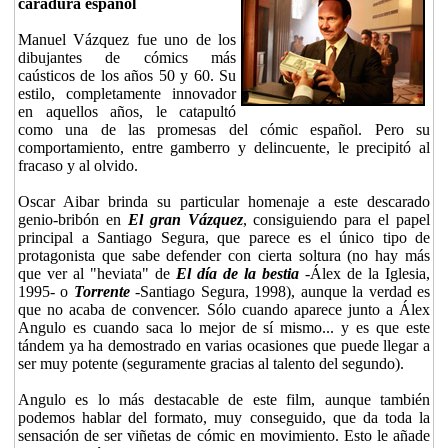
caradura español
Manuel Vázquez fue uno de los
dibujantes de cómics más
caústicos de los años 50 y 60. Su
estilo, completamente innovador
en aquellos años, le catapultó
como una de las promesas del cómic español. Pero su
comportamiento, entre gamberro y delincuente, le precipitó al
fracaso y al olvido.
Oscar Aibar brinda su particular homenaje a este descarado
genio-bribón en
El gran Vázquez
, consiguiendo para el papel
principal a Santiago Segura, que parece es el único tipo de
protagonista que sabe defender con cierta soltura (no hay más
que ver al "heviata" de
El día de la bestia
-Álex de la Iglesia,
1995- o
Torrente
-Santiago Segura, 1998), aunque la verdad es
que no acaba de convencer. Sólo cuando aparece junto a Álex
Angulo es cuando saca lo mejor de sí mismo... y es que este
tándem ya ha demostrado en varias ocasiones que puede llegar a
ser muy potente (seguramente gracias al talento del segundo).
Angulo es lo más destacable de este film, aunque también
podemos hablar del formato, muy conseguido, que da toda la
sensación de ser viñetas de cómic en movimiento. Esto le añade