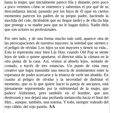
hasta la mujer, que inicialmente parece fría y distante, pero poco
a poco veremos cómo se enternece y sabremos el por qué de su
desconfianza inicial, pasando por los hijos de él (que en ciertos
momentos parecen los padres de su propio padre, haciendo la
mochila del cole, diciéndole que no llegue tarde) y de ella (la hija
que protege a su madre para que no le hagan daño). Nadie diría
que son actores no profesionales.
Por otro lado, y de una forma mucho más sutil, aparece otra de
las preocupaciones de nuestros mayores: la soledad que sienten y
el peligro de olvidar. Los hijos ya son mayores y tienen su vida...
Esto lo representa muy bien Liu Hao: cuando Old Pop se siente
lejos de todo o quiere apartarse, el director sitúa la cámara en la
otra punta de la casa. Así, vemos al abuelo lejos, sentado de
costado, a través de tres estancias. Un punto de vista muy
creativo que logra transmitir una mezcla de sentimientos entre la
esperanza de poder acercarse y la tristeza de verle tan abatido. En
cuanto al peligro de olvidar y la necesidad de disfrutar el
momento, que es lo que quiere hacer la pareja de ancianos, está
plenamente representada por la enfermedad de la mujer, que
padece Alzheimer, pero también en el hombre, que nos
destrozará y nos dejará una profunda melancolia hacia el final del
film... aunque, también, una sonrisa. Y todo, siempre rodeado del
rojo cálido, del rojo pasión.
AA