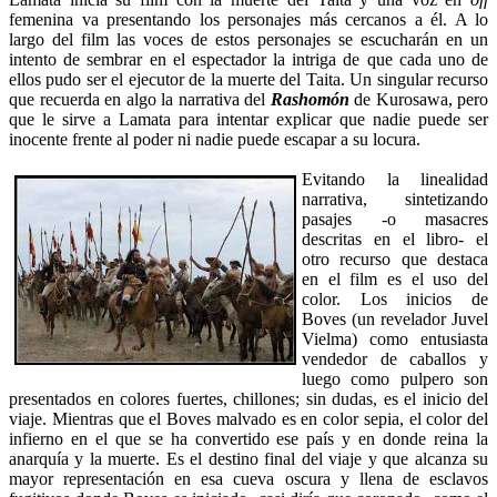
femenina va presentando los personajes más cercanos a él. A lo
largo del film las voces de estos personajes se escucharán en un
intento de sembrar en el espectador la intriga de que cada uno de
ellos pudo ser el ejecutor de la muerte del Taita. Un singular recurso
que recuerda en algo la narrativa del
Rashomón
de Kurosawa, pero
que le sirve a Lamata para intentar explicar que nadie puede ser
inocente frente al poder ni nadie puede escapar a su locura.
Evitando la linealidad
narrativa, sintetizando
pasajes -o masacres
descritas en el libro- el
otro recurso que destaca
en el film es el uso del
color. Los inicios de
Boves (un revelador Juvel
Vielma) como entusiasta
vendedor de caballos y
luego como pulpero son
presentados en colores fuertes, chillones; sin dudas, es el inicio del
viaje. Mientras que el Boves malvado es en color sepia, el color del
infierno en el que se ha convertido ese país y en donde reina la
anarquía y la muerte. Es el destino final del viaje y que alcanza su
mayor representación en esa cueva oscura y llena de esclavos