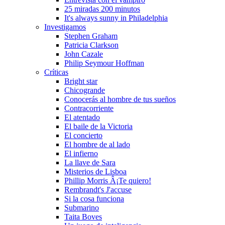
25 miradas 200 minutos
It's always sunny in Philadelphia
Investigamos
Stephen Graham
Patricia Clarkson
John Cazale
Philip Seymour Hoffman
Crí­ticas
Bright star
Chicogrande
Conocerás al hombre de tus sueños
Contracorriente
El atentado
El baile de la Victoria
El concierto
El hombre de al lado
El infierno
La llave de Sara
Misterios de Lisboa
Phillip Morris Â¡Te quiero!
Rembrandt's J'accuse
Si la cosa funciona
Submarino
Taita Boves