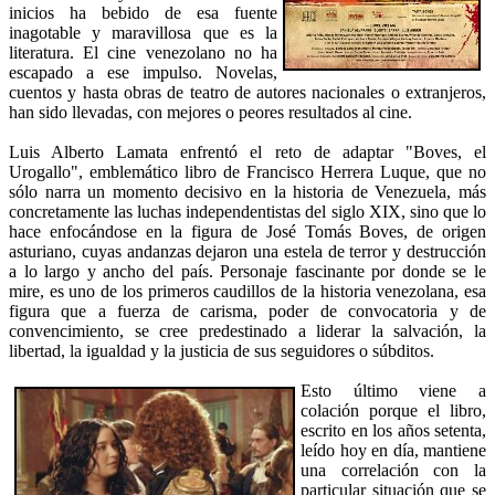
inicios ha bebido de esa fuente
inagotable y maravillosa que es la
literatura. El cine venezolano no ha
escapado a ese impulso. Novelas,
cuentos y hasta obras de teatro de autores nacionales o extranjeros,
han sido llevadas, con mejores o peores resultados al cine.
Luis Alberto Lamata enfrentó el reto de adaptar "Boves, el
Urogallo", emblemático libro de Francisco Herrera Luque, que no
sólo narra un momento decisivo en la historia de Venezuela, más
concretamente las luchas independentistas del siglo XIX, sino que lo
hace enfocándose en la figura de José Tomás Boves, de origen
asturiano, cuyas andanzas dejaron una estela de terror y destrucción
a lo largo y ancho del país. Personaje fascinante por donde se le
mire, es uno de los primeros caudillos de la historia venezolana, esa
figura que a fuerza de carisma, poder de convocatoria y de
convencimiento, se cree predestinado a liderar la salvación, la
libertad, la igualdad y la justicia de sus seguidores o súbditos.
Esto último viene a
colación porque el libro,
escrito en los años setenta,
leído hoy en día, mantiene
una correlación con la
particular situación que se