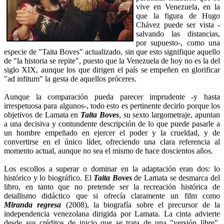
vive en Venezuela, en la
que la figura de Hugo
Chávez puede ser vista -
salvando las distancias,
por supuesto-, como una
especie de "Taita Boves" actualizado, sin que esto signifique aquello
de "la historia se repite", puesto que la Venezuela de hoy no es la del
siglo XIX, aunque los que dirigen el país se empeñen en glorificar
"ad infitum" la gesta de aquellos próceres.
Aunque la comparación pueda parecer imprudente -y hasta
irrespetuosa para algunos-, todo esto es pertinente decirlo porque los
objetivos de Lamata en
Taita Boves
, su sexto largometraje, apuntan
a una decisiva y contundente descripción de lo que puede pasarle a
un hombre empeñado en ejercer el poder y la crueldad, y de
convertirse en el único líder, ofreciendo una clara referencia al
momento actual, aunque no sea el mismo de hace doscientos años.
Los escollos a superar o dominar en la adaptación eran dos: lo
histórico y lo biográfico. El
Taita Boves
de Lamata se desmarca del
libro, en tanto que no pretende ser la recreación histórica de
detallismo didáctico que si ofrecía claramente un film como
Miranda regresa
(2008), la biografía sobre el precursor de la
independencia venezolana dirigida por Lamata. La cinta advierte
desde sus créditos de inicio que se trata de una "versión libre".