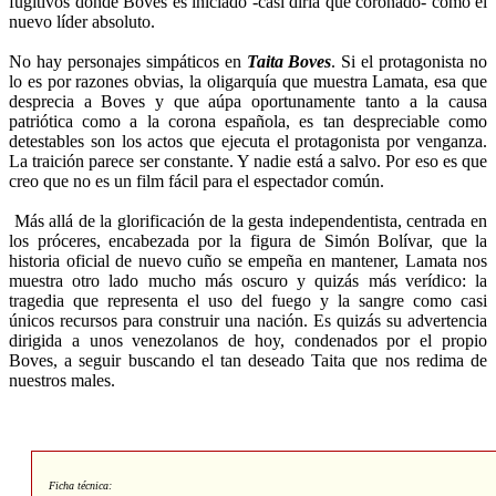
fugitivos donde Boves es iniciado -casi diría que coronado- como el
nuevo líder absoluto.
No hay personajes simpáticos en
Taita Boves
. Si el protagonista no
lo es por razones obvias, la oligarquía que muestra Lamata, esa que
desprecia a Boves y que aúpa oportunamente tanto a la causa
patriótica como a la corona española, es tan despreciable como
detestables son los actos que ejecuta el protagonista por venganza.
La traición parece ser constante. Y nadie está a salvo. Por eso es que
creo que no es un film fácil para el espectador común.
Más allá de la glorificación de la gesta independentista, centrada en
los próceres, encabezada por la figura de Simón Bolívar, que la
historia oficial de nuevo cuño se empeña en mantener, Lamata nos
muestra otro lado mucho más oscuro y quizás más verídico: la
tragedia que representa el uso del fuego y la sangre como casi
únicos recursos para construir una nación. Es quizás su advertencia
dirigida a unos venezolanos de hoy, condenados por el propio
Boves, a seguir buscando el tan deseado Taita que nos redima de
nuestros males.
Ficha técnica: