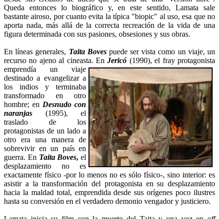
Queda entonces lo biográfico y, en este sentido, Lamata sale
bastante airoso, por cuanto evita la típica "biopic" al uso, esa que no
aporta nada, más allá de la correcta recreación de la vida de una
figura determinada con sus pasiones, obsesiones y sus obras.
En líneas generales,
Taita Boves
puede ser vista como un viaje, un
recurso no ajeno al cineasta. En
Jericó
(1990), el fray protagonista
emprendía un viaje
destinado a evangelizar a
los indios y terminaba
transformado en otro
hombre; en
Desnudo con
naranjas
(1995), el
traslado de los
protagonistas de un lado a
otro era una manera de
sobrevivir en un país en
guerra. En
Taita Boves
,
el
desplazamiento no es
exactamente físico -por lo menos no es sólo físico-, sino interior: es
asistir a la transformación del protagonista en su desplazamiento
hacia la maldad total, emprendida desde sus orígenes poco ilustres
hasta su conversión en el verdadero demonio vengador y justiciero.
Lamata inicia su film con la muerte del Taita y una voz en
off