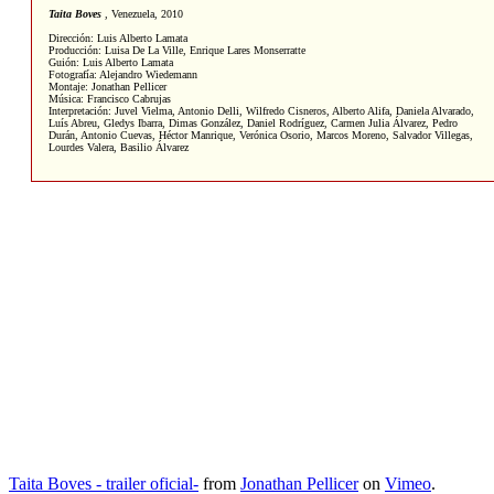
Taita Boves
,
Venezuela, 2010
Dirección: Luis Alberto Lamata
Producción: Luisa De La Ville, Enrique Lares Monserratte
Guión: Luis Alberto Lamata
Fotografía: Alejandro Wiedemann
Montaje: Jonathan Pellicer
Música: Francisco Cabrujas
Interpretación: Juvel Vielma, Antonio Delli, Wilfredo Cisneros, Alberto Alifa, Daniela Alvarado,
Luís Abreu, Gledys Ibarra, Dimas González, Daniel Rodríguez, Carmen Julia Álvarez, Pedro
Durán, Antonio Cuevas, Héctor Manrique, Verónica Osorio, Marcos Moreno, Salvador Villegas,
Lourdes Valera, Basilio Álvarez
Taita Boves - trailer oficial-
from
Jonathan Pellicer
on
Vimeo
.