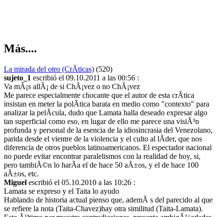
Más....
La mirada del otro (CrÃ­ticas)
(520)
sujeto_1
escribió el 09.10.2011 a las 00:56 :
Va mÃ¡s allÃ¡ de si ChÃ¡vez o no ChÃ¡vez
Me parece especialmente chocante que el autor de esta crÃ­tica
insistan en meter la polÃ­tica barata en medio como "contexto" para
analizar la pelÃ­cula, dudo que Lamata halla deseado expresar algo
tan superficial como eso, en lugar de ello me parece una visiÃ³n
profunda y personal de la esencia de la idiosincrasia del Venezolano,
parida desde el vientre de la violencia y el culto al lÃ­der, que nos
diferencia de otros pueblos latinoamericanos. El espectador nacional
no puede evitar encontrar paralelismos con la realidad de hoy, si,
pero tambiÃ©n lo harÃ­a el de hace 50 aÃ±os, y el de hace 100
aÃ±os, etc.
Miguel
escribió el 05.10.2010 a las 10:26 :
Lamata se expreso y el Taita lo ayudo
Hablando de historia actual pienso que, ademÃ s del parecido al que
se refiere la nota (Taita-Chavez)hay otra similitud (Taita-Lamata).