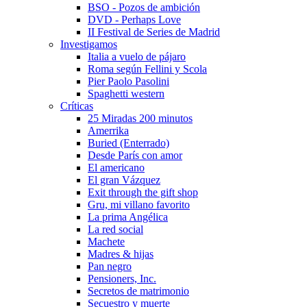
BSO - Pozos de ambición
DVD - Perhaps Love
II Festival de Series de Madrid
Investigamos
Italia a vuelo de pájaro
Roma según Fellini y Scola
Pier Paolo Pasolini
Spaghetti western
Crí­ticas
25 Miradas 200 minutos
Amerrika
Buried (Enterrado)
Desde Parí­s con amor
El americano
El gran Vázquez
Exit through the gift shop
Gru, mi villano favorito
La prima Angélica
La red social
Machete
Madres & hijas
Pan negro
Pensioners, Inc.
Secretos de matrimonio
Secuestro y muerte