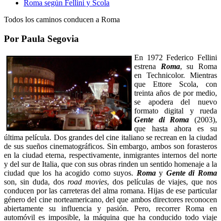
Roma según Fellini y Scola
Todos los caminos conducen a Roma
Por Paula Segovia
En 1972 Federico Fellini
estrena
Roma
, su Roma
en Technicolor. Mientras
que Ettore Scola, con
treinta años de por medio,
se apodera del nuevo
formato digital y rueda
Gente di Roma
(2003),
que hasta ahora es su
última película. Dos grandes del cine italiano se recrean en la ciudad
de sus sueños cinematográficos. Sin embargo, ambos son forasteros
en la ciudad eterna, respectivamente, inmigrantes internos del norte
y del sur de Italia, que con sus obras rinden un sentido homenaje a la
ciudad que los ha acogido como suyos.
Roma
y
Gente di Roma
son, sin duda, dos
road movies
, dos películas de viajes, que nos
conducen por las carreteras del alma romana. Hijas de ese particular
género del cine norteamericano, del que ambos directores reconocen
abiertamente su influencia y pasión. Pero, recorrer Roma en
automóvil es imposible, la máquina que ha conducido todo viaje