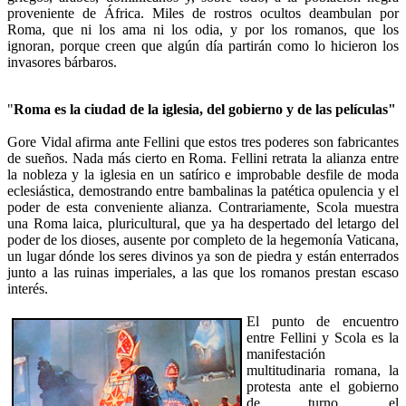
proveniente de África. Miles de rostros ocultos deambulan por
Roma, que ni los ama ni los odia, y por los romanos, que los
ignoran, porque creen que algún día partirán como lo hicieron los
invasores bárbaros.
"
Roma es la ciudad de la iglesia, del gobierno y de las películas"
Gore Vidal afirma ante Fellini que estos tres poderes son fabricantes
de sueños. Nada más cierto en Roma. Fellini retrata la alianza entre
la nobleza y la iglesia en un satírico e improbable desfile de moda
eclesiástica, demostrando entre bambalinas la patética opulencia y el
poder de esta conveniente alianza. Contrariamente, Scola muestra
una Roma laica, pluricultural, que ya ha despertado del letargo del
poder de los dioses, ausente por completo de la hegemonía Vaticana,
un lugar dónde los seres divinos ya son de piedra y están enterrados
junto a las ruinas imperiales, a las que los romanos prestan escaso
interés.
El punto de encuentro
entre Fellini y Scola es la
manifestación
multitudinaria romana, la
protesta ante el gobierno
de turno, el