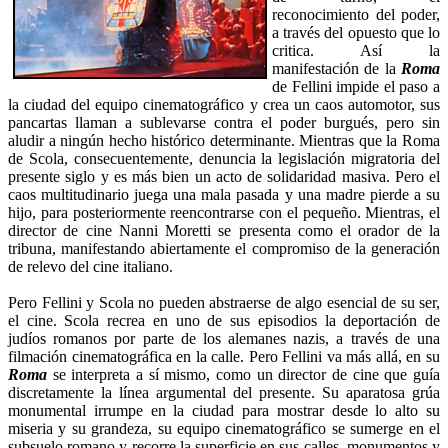
reconocimiento del poder,
a través del opuesto que lo
critica. Así la
manifestación de la
Roma
de Fellini impide el paso a
la ciudad del equipo cinematográfico y crea un caos automotor, sus
pancartas llaman a sublevarse contra el poder burgués, pero sin
aludir a ningún hecho histórico determinante. Mientras que la Roma
de Scola, consecuentemente, denuncia la legislación migratoria del
presente siglo y es más bien un acto de solidaridad masiva. Pero el
caos multitudinario juega una mala pasada y una madre pierde a su
hijo, para posteriormente reencontrarse con el pequeño. Mientras, el
director de cine Nanni Moretti se presenta como el orador de la
tribuna, manifestando abiertamente el compromiso de la generación
de relevo del cine italiano.
Pero Fellini y Scola no pueden abstraerse de algo esencial de su ser,
el cine. Scola recrea en uno de sus episodios la deportación de
judíos romanos por parte de los alemanes nazis, a través de una
filmación cinematográfica en la calle. Pero Fellini va más allá, en su
Roma
se interpreta a sí mismo, como un director de cine que guía
discretamente la línea argumental del presente. Su aparatosa grúa
monumental irrumpe en la ciudad para mostrar desde lo alto su
miseria y su grandeza, su equipo cinematográfico se sumerge en el
subsuelo romano y recorre la superficie en sus calles, monumentos y