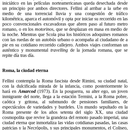
iniciático en las películas norteamericanas queda desechada desde
un principio por ambos directores. Fellini al arribar a la urbe en
medio de una torrencial lluvia y una congestión de tráfico
kilométrica, aparca el automóvil y opta por iniciar su recorrido en las
poco convencionales excavadoras que abren paso al futuro metro
romano, o en los
motorinos
, que se desplazan en masa en medio de
la noche. Mientras que Scola pisa los históricos adoquines romanos
con las ruedas de un autobús urbano o acompaña al ciudadano de a
pie en su cotidiano recorrido callejero. Ambos viajes conforman un
auténtico y monumental
travelling
de la jornada romana, que se
repite día tras día.
Roma, la ciudad eterna
Fellini contempla la Roma fascista desde Rimini, su ciudad natal,
con la dulcificada mirada de la infancia, como posteriormente lo
hará en
Amarcod
(1973). En la posguerra, su alter ego, un joven
inmigrante del norte, llega a la estación Termini, a la Roma pobre,
caótica y gritona, al submundo de pensiones familiares, de
espectáculos de variedades y burdeles. Un mundo sepultado en la
Roma presente de los años setenta del siglo XX, una ciudad
cosmopolita que revive la grandeza del remoto pasado imperial, una
ciudad eterna que inmortaliza las vidas cotidianas pasadas, las casas
patricias y la Necrópolis, y sus principales monumentos, el Coliseo,