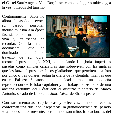
el Castel Sant'Angelo, Villa Borghese, como los lugares míticos y, a
la vez, trillados del turismo.
Contrariamente, Scola no
añora el pasado ni evoca
su pasado personal,
incluso muestra a la época
fascista como una herida
viva y traumática de
recordar. Con la mirada
documental, que ha
dominado el último
trayecto de su obra,
recorre el presente siglo XXI, contemplando las glorias imperiales
pasadas como simples caricaturas que sobreviven con las migajas
que les lanza el presente: falsos gladiadores que permiten una foto
por cinco o tres dólares, según la oferta de la clientela, mientras que
en el Palazzo Senatorio una empleada limpia una pequeña
reproducción de la loba capitolina y un trabajador se mofa de una
anciana escultura del César con el discurso funerario de Marco
Antonio, sacado de la obra de
Julio César
de Shakespeare.
Con sus memorias, caprichosas y selectivas, ambos directores
conforman una dualidad inseparable, la grandilocuencia del pasado
y la modestia del presente, pero ambos son mitos fundacionales del