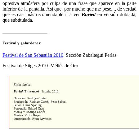
opresiva atmósfera por culpa de una frase que aparece en la parte
inferior de la pantalla. Así que, por mucho que me pese..., de verdad
que es casi más recomendable ir a ver
Buried
en versión doblada,
que subtitulada.
Festival y galardones:
Festival de San Sebastián 2010
. Sección Zabaltegui Perlas.
Festival de Sitges 2010. Méliès de Oro.
Ficha técnica:
Buried (Enterrado)
,
España, 2010
Dirección: Rodrigo Cortés
Producción: Rodrigo Cortés, Peter Safran
Guión: Chris Sparling
Fotografía: Eduard Grau
Montaje: Rodrigo Cortés
Música: Víctor Reyes
Interpretación: Ryan Reynolds