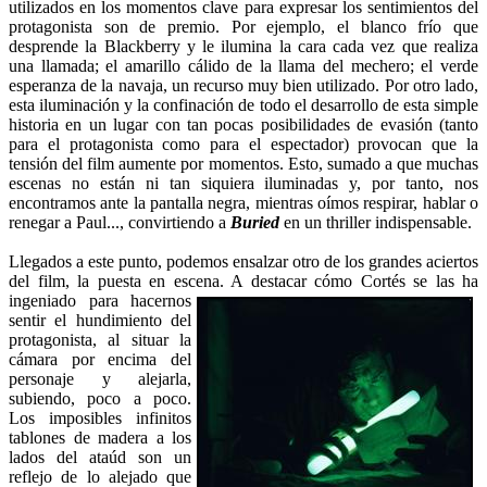
utilizados en los momentos clave para expresar los sentimientos del
protagonista son de premio. Por ejemplo, el blanco frío que
desprende la Blackberry y le ilumina la cara cada vez que realiza
una llamada; el amarillo cálido de la llama del mechero; el verde
esperanza de la navaja, un recurso muy bien utilizado. Por otro lado,
esta iluminación y la confinación de todo el desarrollo de esta simple
historia en un lugar con tan pocas posibilidades de evasión (tanto
para el protagonista como para el espectador) provocan que la
tensión del film aumente por momentos. Esto, sumado a que muchas
escenas no están ni tan siquiera iluminadas y, por tanto, nos
encontramos ante la pantalla negra, mientras oímos respirar, hablar o
renegar a Paul..., convirtiendo a
Buried
en un thriller indispensable.
Llegados a este punto, podemos ensalzar otro de los grandes aciertos
del film, la puesta en escena. A destacar cómo Cortés se las ha
ingeniado para hacernos
sentir el hundimiento del
protagonista, al situar la
cámara por encima del
personaje y alejarla,
subiendo, poco a poco.
Los imposibles infinitos
tablones de madera a los
lados del ataúd son un
reflejo de lo alejado que