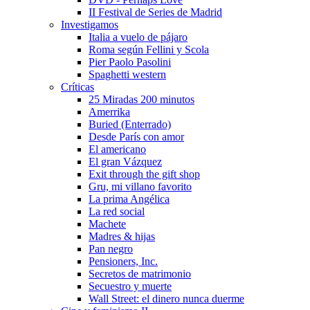
II Festival de Series de Madrid
Investigamos
Italia a vuelo de pájaro
Roma según Fellini y Scola
Pier Paolo Pasolini
Spaghetti western
Crí­ticas
25 Miradas 200 minutos
Amerrika
Buried (Enterrado)
Desde Parí­s con amor
El americano
El gran Vázquez
Exit through the gift shop
Gru, mi villano favorito
La prima Angélica
La red social
Machete
Madres & hijas
Pan negro
Pensioners, Inc.
Secretos de matrimonio
Secuestro y muerte
Wall Street: el dinero nunca duerme