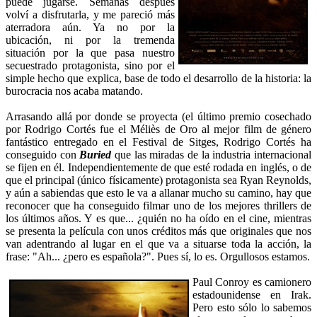
puede jugarse. Semanas después
volví a disfrutarla, y me pareció más
aterradora aún. Ya no por la
ubicación, ni por la tremenda
situación por la que pasa nuestro
secuestrado protagonista, sino por el
simple hecho que explica, base de todo el desarrollo de la historia: la
burocracia nos acaba matando.
Arrasando allá por donde se proyecta (el último premio cosechado
por Rodrigo Cortés fue el Méliès de Oro al mejor film de género
fantástico entregado en el Festival de Sitges, Rodrigo Cortés ha
conseguido con
Buried
que las miradas de la industria internacional
se fijen en él. Independientemente de que esté rodada en inglés, o de
que el principal (único físicamente) protagonista sea Ryan Reynolds,
y aún a sabiendas que esto le va a allanar mucho su camino, hay que
reconocer que ha conseguido filmar uno de los mejores thrillers de
los últimos años. Y es que... ¿quién no ha oído en el cine, mientras
se presenta la película con unos créditos más que originales que nos
van adentrando al lugar en el que va a situarse toda la acción, la
frase: "Ah... ¿pero es española?". Pues sí, lo es. Orgullosos estamos.
Paul Conroy es camionero
estadounidense en Irak.
Pero esto sólo lo sabemos