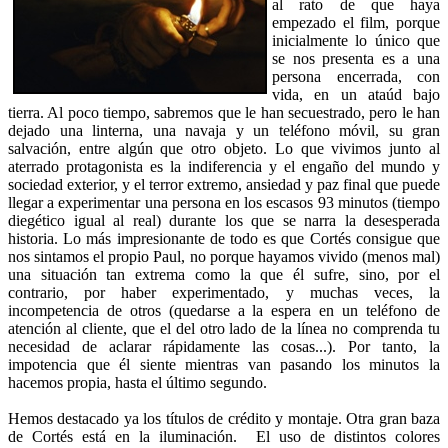
al rato de que haya
empezado el film, porque
inicialmente lo único que
se nos presenta es a una
persona encerrada, con
vida, en un ataúd bajo
tierra. Al poco tiempo, sabremos que le han secuestrado, pero le han
dejado una linterna, una navaja y un teléfono móvil, su gran
salvación, entre algún que otro objeto. Lo que vivimos junto al
aterrado protagonista es la indiferencia y el engaño del mundo y
sociedad exterior, y el terror extremo, ansiedad y paz final que puede
llegar a experimentar una persona en los escasos 93 minutos (tiempo
diegético igual al real) durante los que se narra la desesperada
historia. Lo más impresionante de todo es que Cortés consigue que
nos sintamos el propio Paul, no porque hayamos vivido (menos mal)
una situación tan extrema como la que él sufre, sino, por el
contrario, por haber experimentado, y muchas veces, la
incompetencia de otros (quedarse a la espera en un teléfono de
atención al cliente, que el del otro lado de la línea no comprenda tu
necesidad de aclarar rápidamente las cosas...). Por tanto, la
impotencia que él siente mientras van pasando los minutos la
hacemos propia, hasta el último segundo.
Hemos destacado ya los títulos de crédito y montaje. Otra gran baza
de Cortés está en la iluminación. El uso de distintos colores