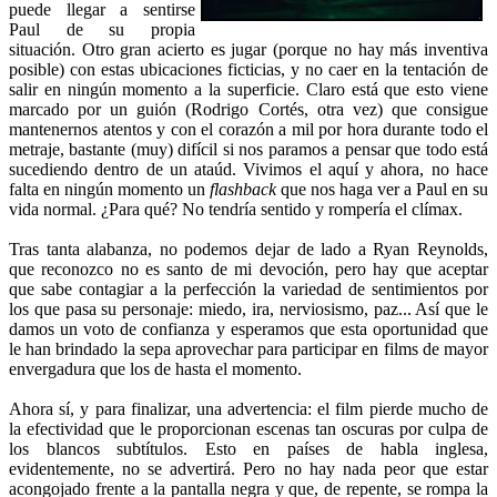
puede llegar a sentirse
Paul de su propia
situación. Otro gran acierto es jugar (porque no hay más inventiva
posible) con estas ubicaciones ficticias, y no caer en la tentación de
salir en ningún momento a la superficie. Claro está que esto viene
marcado por un guión (Rodrigo Cortés, otra vez) que consigue
mantenernos atentos y con el corazón a mil por hora durante todo el
metraje, bastante (muy) difícil si nos paramos a pensar que todo está
sucediendo dentro de un ataúd. Vivimos el aquí y ahora, no hace
falta en ningún momento un
flashback
que nos haga ver a Paul en su
vida normal. ¿Para qué? No tendría sentido y rompería el clímax.
Tras tanta alabanza, no podemos dejar de lado a Ryan Reynolds,
que reconozco no es santo de mi devoción, pero hay que aceptar
que sabe contagiar a la perfección la variedad de sentimientos por
los que pasa su personaje: miedo, ira, nerviosismo, paz... Así que le
damos un voto de confianza y esperamos que esta oportunidad que
le han brindado la sepa aprovechar para participar en films de mayor
envergadura que los de hasta el momento.
Ahora sí, y para finalizar, una advertencia: el film pierde mucho de
la efectividad que le proporcionan escenas tan oscuras por culpa de
los blancos subtítulos. Esto en países de habla inglesa,
evidentemente, no se advertirá. Pero no hay nada peor que estar
acongojado frente a la pantalla negra y que, de repente, se rompa la