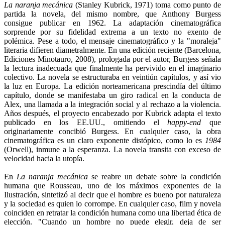
La naranja mecánica
(Stanley Kubrick, 1971)
toma como punto de
partida la novela, del mismo nombre, que Anthony Burgess
consigue publicar en 1962. La adaptación cinematográfica
sorprende por su fidelidad extrema a un texto no exento de
polémica. Pese a todo, el mensaje cinematográfico y la "moraleja"
literaria difieren diametralmente. En una edición reciente (Barcelona,
Ediciones Minotauro, 2008), prologada por el autor, Burgess señala
la lectura inadecuada que finalmente ha pervivido en el imaginario
colectivo. La novela se estructuraba en veintiún capítulos, y así vio
la luz en Europa. La edición norteamericana prescindía del último
capítulo, donde se manifestaba un giro radical en la conducta de
Alex, una llamada a la integración social y al rechazo a la violencia.
Años después, el proyecto encabezado por Kubrick adapta el texto
publicado en los EE.UU., omitiendo el
happy-end
que
originariamente concibió Burgess. En cualquier caso, la obra
cinematográfica es un claro exponente distópico, como lo es
1984
(Orwell), inmune a la esperanza. La novela transita con exceso de
velocidad hacia la utopía.
En
La naranja mecánica
se reabre un debate sobre la condición
humana que Rousseau, uno de los máximos exponentes de la
Ilustración, sintetizó al decir que el hombre es bueno por naturaleza
y la sociedad es quien lo corrompe. En cualquier caso, film y novela
coinciden en retratar la condición humana como una libertad ética de
elección. "Cuando un hombre no puede elegir, deja de ser