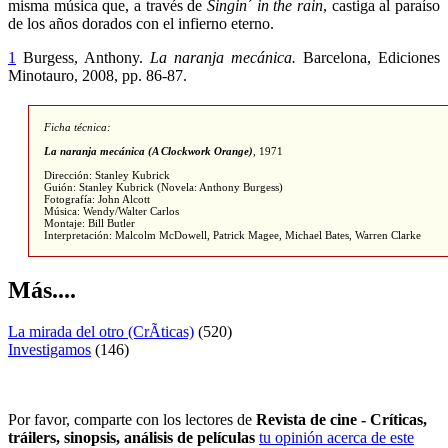
misma música que, a través de
Singin´ in the rain
, castiga al paraíso
de los años dorados con el infierno eterno.
1
Burgess, Anthony.
La naranja mecánica.
Barcelona, Ediciones
Minotauro, 2008, pp. 86-87.
Ficha técnica:
La naranja mecánica (A Clockwork Orange)
, 1971
Dirección: Stanley Kubrick
Guión: Stanley Kubrick (Novela: Anthony Burgess)
Fotografía: John Alcott
Música: Wendy/Walter Carlos
Montaje: Bill Butler
Interpretación: Malcolm McDowell, Patrick Magee, Michael Bates, Warren Clarke
Más....
La mirada del otro (CrÃ­ticas)
(520)
Investigamos
(146)
Por favor, comparte con los lectores de
Revista de cine - Críticas,
tráilers, sinopsis, análisis de películas
tu opinión acerca de este