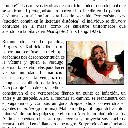
1
hombre"
. Las nuevas técnicas de condicionamiento conductual que
se aplican al protagonista no hacen sino incidir en la paradoja:
deshumanizan al hombre para hacerlo sociable. Por enésima vez
(cuestión común en la literatura distópica), el individuo se diluye y
confunde en la masa, como los siniestros uniformados que
abandonan la fábrica en
Metrópolis
(Fritz Lang, 1927).
Redundando en la paradoja,
Burgess y Kubrick dibujan un
panorama confuso en el que
acabamos por desconocer quién es
la víctima y quién el verdugo,
alternando las etiquetas para hacer
ver su inutilidad. La narración
cíclica proyecta la venganza del
tiempo, el equilibrio de la ley del
"ojo por ojo": la cárcel y la clínica
constituyen el eje vertebrador, fijando un punto de inflexión, un
antes y un después. Alex, al retomar su camino, se reencuentra con
el vagabundo y con sus antiguos
drugos
, ahora convertidos en
agentes del
orden
(qué ironía). Malherido llega al hogar del escritor,
minusválido por los golpes que el propio Alex le propinó años atrás.
A fin de cuentas, el pasado que regresa y proyecta sus sombras,
recurso habitual en el llamado cine negro. Sorprende cómo el mismo