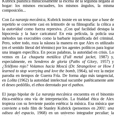
Kubrick planifica minuciosamente la escena de la segunda llegada al
hogar: los mismos encuadres, los mismos ángulos, la misma
composición...
Con
La naranja mecánica
, Kubrick insiste en un tema que a base de
repetirlo se convierte casi en leitmotiv de su filmografía: la crítica a
la
autoridad
como fuerza represiva. ¡Con qué facilidad destapa la
hipocresía y la hace caricatura! En esta película, la policía usa
métodos tan execrables como la barbarie injustificada del criminal.
Pero, sobre todo, roza la náusea la manera en que Alex es utilizado
(en el sentido literal del término) por los agentes políticos para lograr
una imagen específica. En pocas palabras, la autoridad en crisis. Lo
vemos en
La chaqueta metálica
(
Full metal jacket
, 1987) y,
especialmente, en
Senderos de gloria
(
Paths of Glory
, 1957) y
¿Teléfono rojo? Volamos hacia Moscú
(
Dr. Strangelove or How I
learned to stop worrying and love the bomb
, 1964), tal vez la mejor
parodia en tiempos de Guerra Fría. De forma algo más tangencial,
en
Lolita
(1962) la autoridad intelectual sucumbe patéticamente ante
el deseo pedófilo, el
ethos
derrotado por el
pathos
.
El juego bipolar de
La naranja mecánica
encuentra en el binomio
ética-estética otra vía de interpretación. La frialdad ética de Alex
tropieza con su ferviente pasión estética: la música. Esa música que
convierte a todo film de Stanley Kubrick (pensemos en
2001: una
odisea del espacio
, 1968) en un universo integrador peculiar; la