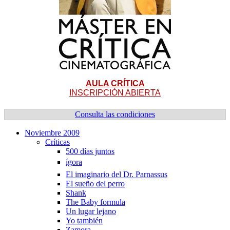
AULA CRÍTICA
INSCRIPCIÓN ABIERTA
Consulta las condiciones
Noviembre 2009
Crí­ticas
500 dí­as juntos
ígora
El imaginario del Dr. Parnassus
El sueño del perro
Shank
The Baby formula
Un lugar lejano
Yo también
Zamora