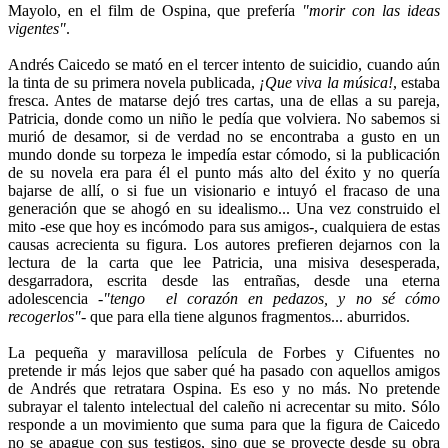
Mayolo, en el film de Ospina, que prefería
"morir con las ideas
vigentes"
.
Andrés Caicedo se mató en el tercer intento de suicidio, cuando aún
la tinta de su primera novela publicada,
¡Que viva la música!
, estaba
fresca. Antes de matarse dejó tres cartas, una de ellas a su pareja,
Patricia, donde como un niño le pedía que volviera. No sabemos si
murió de desamor, si de verdad no se encontraba a gusto en un
mundo donde su torpeza le impedía estar cómodo, si la publicación
de su novela era para él el punto más alto del éxito y no quería
bajarse de allí, o si fue un visionario e intuyó el fracaso de una
generación que se ahogó en su idealismo... Una vez construido el
mito -ese que hoy es incómodo para sus amigos-, cualquiera de estas
causas acrecienta su figura. Los autores prefieren dejarnos con la
lectura de la carta que lee Patricia, una misiva desesperada,
desgarradora, escrita desde las entrañas, desde una eterna
adolescencia -
"tengo el corazón en pedazos, y no sé cómo
recogerlos"
-
que para ella tiene algunos fragmentos... aburridos.
La pequeña y maravillosa película de Forbes y Cifuentes no
pretende ir más lejos que saber qué ha pasado con aquellos amigos
de Andrés que retratara Ospina. Es eso y no más. No pretende
subrayar el talento intelectual del caleño ni acrecentar su mito. Sólo
responde a un movimiento que suma para que la figura de Caicedo
no se apague con sus testigos, sino que se proyecte desde su obra