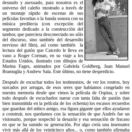
desnudo y asexuado, para nosotros es el
universo del caleño mostrado a través de
un montaje rápido de escenas de sus
películas favoritas o la banda sonora con su
música predilecta (con excepción del
segmento dedicado a la construcción del
tambor, que pareciera desconectado no sólo
del discurso, sino también del desarrollo
nervioso del film), así como también la
lectura del guión que Caicedo le lleva en
vano a Roger Corman, en su viaje a los
Estados Unidos, ilustrado con dibujos de
Marina Fages, animados por Gabriela Goldberg, Juan Manuel
Bramuglia y Andrew Sala. Este último, no tiene desperdicio.
Después de escuchar todos los testimonios, de ver los rostros, hoy
surcados por arrugas, de esos seres que habíamos congelado en
nuestra memoria desde que vimos la película de Ospina, y sobre
todo después de escucharlos narrar con tanta falta de pasión (tan
bien transmitida en la película de los ochenta) los escasos recuerdos
que guardan del mítico amigo, esa figura gigante que ellos ayudaron
a construir, nos quedamos con la sensación de que Andrés fue un
visionario, porque sospechó la desazón y esa sensación de fracaso
en que se ha sumido su generación. Por algo creía una insensatez
vivir más allá de los veinticinco años... o, como también afirmaba