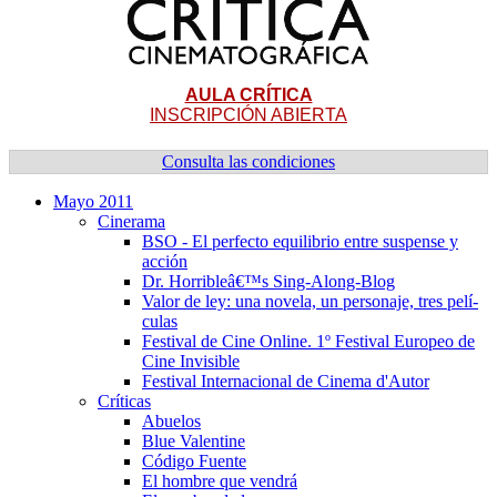
AULA CRÍTICA
INSCRIPCIÓN ABIERTA
Consulta las condiciones
Mayo 2011
Cinerama
BSO - El perfecto equilibrio entre suspense y
acción
Dr. Horribleâ€™s Sing-Along-Blog
Valor de ley: una novela, un personaje, tres pelí­
culas
Festival de Cine Online. 1º Festival Europeo de
Cine Invisible
Festival Internacional de Cinema d'Autor
Crí­ticas
Abuelos
Blue Valentine
Código Fuente
El hombre que vendrá