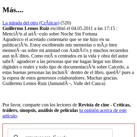
Más....
La mirada del otro (CrÃ­ticas)
(520)
Guillermo Lemos Ruiz
escribió el 04.05.2011 a las 17:15 :
MenciÃ³n al artÃ¬culo sobre Noche Sin Fortuna
Agradezco el acertado comentario que se me hizo en su
publicaciÃ²n. Estoy escribiendo mis memorias o mÃ¡s bien
memorÃ¬as sobre mi amistad con AndrÃ©s y muchos recuerdos
aun inÃ¨ditos. Como estÃ n centrados en la vida y obra del autor
sabrÃ¨ agradecer a las personas que me hagan llegar sus libros
digitales o reales y todo tipo de documentaciÃ²n sobre Caicedo, a
estas buenas personas las incluirÃ¨ dentro de el libro, quedÃ² pues a
la espera de estos generosos colaboradores. Muchas gracias.
Guillermo Lemos Ruiz (JamundÃ¬, Valle del Cauca)
Por favor, comparte con los lectores de
Revista de cine - Críticas,
tráilers, sinopsis, análisis de películas
tu opinión acerca de este
artículo
.