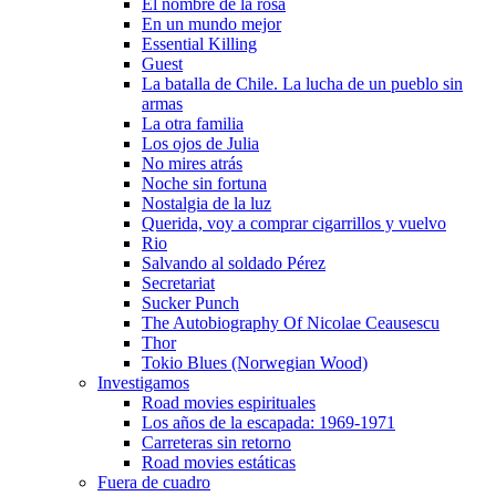
El nombre de la rosa
En un mundo mejor
Essential Killing
Guest
La batalla de Chile. La lucha de un pueblo sin
armas
La otra familia
Los ojos de Julia
No mires atrás
Noche sin fortuna
Nostalgia de la luz
Querida, voy a comprar cigarrillos y vuelvo
Rio
Salvando al soldado Pérez
Secretariat
Sucker Punch
The Autobiography Of Nicolae Ceausescu
Thor
Tokio Blues (Norwegian Wood)
Investigamos
Road movies espirituales
Los años de la escapada: 1969-1971
Carreteras sin retorno
Road movies estáticas
Fuera de cuadro