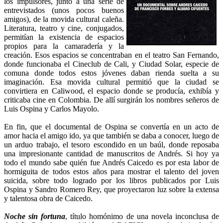
los impulsores, junto a una serie de
entrevistados (unos pocos buenos
amigos), de la movida cultural caleña.
Literatura, teatro y cine, conjugados,
permitían la existencia de espacios
propios para la camaradería y la
creación. Esos espacios se concentraban en el teatro San Fernando,
donde funcionaba el Cineclub de Cali, y Ciudad Solar, especie de
comuna donde todos estos jóvenes daban rienda suelta a su
imaginación. Esa movida cultural permitió que la ciudad se
convirtiera en Caliwood, el espacio donde se producía, exhibía y
criticaba cine en Colombia. De allí surgirán los nombres señeros de
Luis Ospina y Carlos Mayolo.
En fin, que el documental de Ospina se convertía en un acto de
amor hacia el amigo ido, ya que también se daba a conocer, luego de
un arduo trabajo, el tesoro escondido en un baúl, donde reposaba
una impresionante cantidad de manuscritos de Andrés. Si hoy ya
todo el mundo sabe quién fue Andrés Caicedo es por esta labor de
hormiguita de todos estos años para mostrar el talento del joven
suicida, sobre todo logrado por los libros publicados por Luis
Ospina y Sandro Romero Rey, que proyectaron luz sobre la extensa
y talentosa obra de Caicedo.
Noche sin fortuna
, título homónimo de una novela inconclusa de