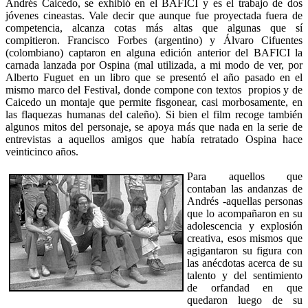
Andrés Caicedo, se exhibió en el BAFICI y es el trabajo de dos
jóvenes cineastas. Vale decir que aunque fue proyectada fuera de
competencia, alcanza cotas más altas que algunas que sí
compitieron. Francisco Forbes (argentino) y Álvaro Cifuentes
(colombiano) captaron en alguna edición anterior del BAFICI la
carnada lanzada por Ospina (mal utilizada, a mi modo de ver, por
Alberto Fuguet en un libro que se presentó el año pasado en el
mismo marco del Festival, donde compone con textos propios y de
Caicedo un montaje que permite fisgonear, casi morbosamente, en
las flaquezas humanas del caleño). Si bien el film recoge también
algunos mitos del personaje, se apoya más que nada en la serie de
entrevistas a aquellos amigos que había retratado Ospina hace
veinticinco años.
Para aquellos que
contaban las andanzas de
Andrés -aquellas personas
que lo acompañaron en su
adolescencia y explosión
creativa, esos mismos que
agigantaron su figura con
las anécdotas acerca de su
talento y del sentimiento
de orfandad en que
quedaron luego de su