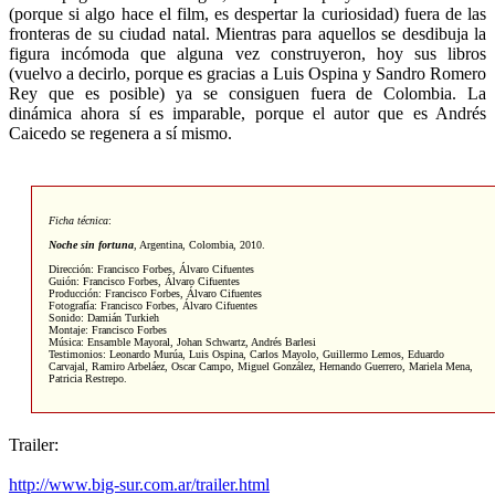
(porque si algo hace el film, es despertar la curiosidad) fuera de las
fronteras de su ciudad natal. Mientras para aquellos se desdibuja la
figura incómoda que alguna vez construyeron, hoy sus libros
(vuelvo a decirlo, porque es gracias a Luis Ospina y Sandro Romero
Rey que es posible) ya se consiguen fuera de Colombia. La
dinámica ahora sí es imparable, porque el autor que es Andrés
Caicedo se regenera a sí mismo.
Ficha técnica
:
Noche sin fortuna
, Argentina, Colombia, 2010.
Dirección: Francisco Forbes, Álvaro Cifuentes
Guión: Francisco Forbes, Álvaro Cifuentes
Producción: Francisco Forbes, Álvaro Cifuentes
Fotografía: Francisco Forbes, Álvaro Cifuentes
Sonido: Damián Turkieh
Montaje: Francisco Forbes
Música: Ensamble Mayoral, Johan Schwartz, Andrés Barlesi
Testimonios: Leonardo Murúa, Luis Ospina, Carlos Mayolo, Guillermo Lemos, Eduardo
Carvajal, Ramiro Arbeláez, Oscar Campo, Miguel González, Hernando Guerrero, Mariela Mena,
Patricia Restrepo.
Trailer:
http://www.big-sur.com.ar/trailer.html