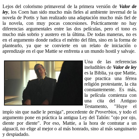
Lejos del colorismo primaveral de la primera versión de
Valor de
ley
, los Coen han sido mucho más fieles al ambiente invernal de la
novela de Portis y han realizado una adaptación mucho más fiel de
la novela, con muy pocas concesiones. Prácticamente no hay
diferencias argumentales entre las dos películas, pero el tono es
mucho más sobrio y austero en la última. De todas maneras, no es
en el argumento donde radica el mérito del film, sino en la forma de
plantearlo, ya que se convierte en un relato de iniciación o
aprendizaje en el que Mattie se enfrenta a un mundo hostil y salvaje.
Una de las referencias
ineludibles de
Valor de ley
es la Biblia, ya que Mattie,
que practica una férrea
religión protestante, la cita
constantemente. Es más,
la película comienza con
una cita del Antiguo
Testamento, "Huye el
impío sin que nadie le persiga", procedente de
Proverbios
, y todo el
argumento pone en práctica la antigua Ley del Talión: "ojo por ojo,
diente por diente". Por eso, Mattie, a la hora de contratar a un
alguacil, no elige al mejor o al más honrado, sino al más sanguinario
y despiadado.