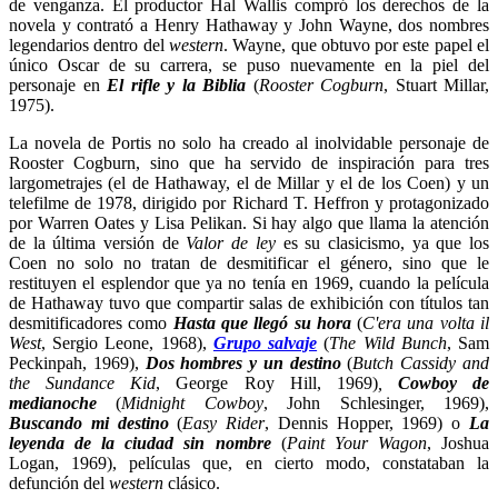
de venganza. El productor Hal Wallis compró los derechos de la
novela y contrató a Henry Hathaway y John Wayne, dos nombres
legendarios dentro del
western
. Wayne, que obtuvo por este papel el
único Oscar de su carrera, se puso nuevamente en la piel del
personaje en
El rifle y la Biblia
(
Rooster Cogburn
, Stuart Millar,
1975).
La novela de Portis no solo ha creado al inolvidable personaje de
Rooster Cogburn, sino que ha servido de inspiración para tres
largometrajes (el de Hathaway, el de Millar y el de los Coen) y un
telefilme de 1978, dirigido por Richard T. Heffron y protagonizado
por Warren Oates y Lisa Pelikan. Si hay algo que llama la atención
de la última versión de
Valor de ley
es su clasicismo, ya que los
Coen no solo no tratan de desmitificar el género, sino que le
restituyen el esplendor que ya no tenía en 1969, cuando la película
de Hathaway tuvo que compartir salas de exhibición con títulos tan
desmitificadores como
Hasta que llegó su hora
(
C'era una volta il
West
, Sergio Leone, 1968),
Grupo salvaje
(
The Wild Bunch
, Sam
Peckinpah, 1969),
Dos hombres y un destino
(
Butch Cassidy and
the Sundance Kid
, George Roy Hill, 1969)
,
Cowboy de
medianoche
(
Midnight Cowboy
, John Schlesinger, 1969),
Buscando mi destino
(
Easy Rider
, Dennis Hopper, 1969) o
La
leyenda de la ciudad sin nombre
(
Paint Your Wagon
, Joshua
Logan, 1969), películas que, en cierto modo, constataban la
defunción del
western
clásico.