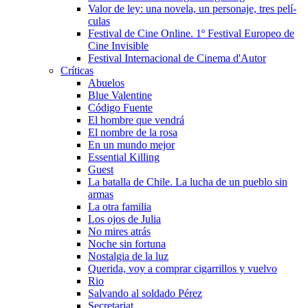
Valor de ley: una novela, un personaje, tres pelí­
culas
Festival de Cine Online. 1º Festival Europeo de
Cine Invisible
Festival Internacional de Cinema d'Autor
Crí­ticas
Abuelos
Blue Valentine
Código Fuente
El hombre que vendrá
El nombre de la rosa
En un mundo mejor
Essential Killing
Guest
La batalla de Chile. La lucha de un pueblo sin
armas
La otra familia
Los ojos de Julia
No mires atrás
Noche sin fortuna
Nostalgia de la luz
Querida, voy a comprar cigarrillos y vuelvo
Rio
Salvando al soldado Pérez
Secretariat