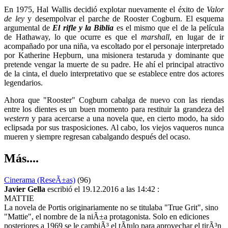
En 1975, Hal Wallis decidió explotar nuevamente el éxito de
Valor
de ley
y desempolvar el parche de Rooster Cogburn. El esquema
argumental de
El rifle y la Biblia
es el mismo que el de la película
de Hathaway, lo que ocurre es que el
marshall
, en lugar de ir
acompañado por una niña, va escoltado por el personaje interpretado
por Katherine Hepburn, una misionera testaruda y dominante que
pretende vengar la muerte de su padre. He ahí el principal atractivo
de la cinta, el duelo interpretativo que se establece entre dos actores
legendarios.
Ahora que "Rooster" Cogburn cabalga de nuevo con las riendas
entre los dientes es un buen momento para restituir la grandeza del
western
y para acercarse a una novela que, en cierto modo, ha sido
eclipsada por sus trasposiciones. Al cabo, los viejos vaqueros nunca
mueren y siempre regresan cabalgando después del ocaso.
Más....
Cinerama (ReseÃ±as)
(96)
Javier Gella
escribió el 19.12.2016 a las 14:42 :
MATTIE
La novela de Portis originariamente no se titulaba "True Grit", sino
"Mattie", el nombre de la niÃ±a protagonista. Solo en ediciones
posteriores a 1969 se le cambiÃ³ el tÃ­tulo para aprovechar el tirÃ³n