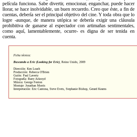
película funciona. Sabe divertir, emocionar, enganchar, puede hacer
llorar, se hace inolvidable, un buen recuerdo. Creo que éste, a fin de
cuentas, debería ser el principal objetivo del cine. Y toda obra que lo
logre -aunque, de manera utópica se debería exigir una cláusula
prohibitiva de ganarse al espectador con artimañas sentimentales,
como aquí, lamentablemente, ocurre- es digna de ser tenida en
cuenta.
Ficha técnica:
Buscando a Eric (Looking for Eric)
,
Reino Unido, 2009
Dirección: Ken Loach
Producción: Rebecca O'Brien
Guión: Paul Laverty
Fotografía: Barry Ackroyd
Música: George Fenton
Montaje: Jonathan Morris
Interpretación: Eric Cantona, Steve Evets, Stephanie Bishop, Gerard Kearns