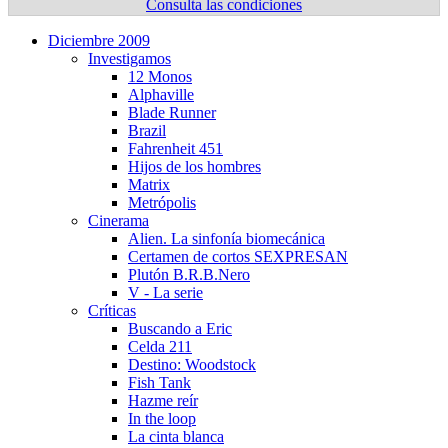
Consulta las condiciones
Diciembre 2009
Investigamos
12 Monos
Alphaville
Blade Runner
Brazil
Fahrenheit 451
Hijos de los hombres
Matrix
Metrópolis
Cinerama
Alien. La sinfoní­a biomecánica
Certamen de cortos SEXPRESAN
Plutón B.R.B.Nero
V - La serie
Crí­ticas
Buscando a Eric
Celda 211
Destino: Woodstock
Fish Tank
Hazme reí­r
In the loop
La cinta blanca