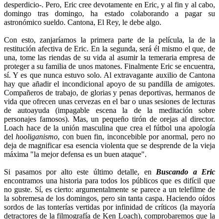
desperdicio-. Pero, Eric cree devotamente en Eric, y al fin y al cabo,
domingo tras domingo, ha estado colaborando a pagar su
astronómico sueldo. Cantona, El Rey, le debe algo.
Con esto, zanjaríamos la primera parte de la película, la de la
restitución afectiva de Eric. En la segunda, será él mismo el que, de
una, tome las riendas de su vida al asumir la temeraria empresa de
proteger a su familia de unos matones. Finalmente Eric se encuentra,
sí. Y es que nunca estuvo solo. Al extravagante auxilio de Cantona
hay que añadir el incondicional apoyo de su pandilla de amigotes.
Compañeros de trabajo, de glorias y penas deportivas, hermanos de
vida que ofrecen unas cervezas en el bar o unas sesiones de lecturas
de autoayuda (impagable escena la de la meditación sobre
personajes famosos). Mas, un pequeño tirón de orejas al director.
Loach hace de la unión masculina que crea el fútbol una apología
del
hooliganismo
, con buen fin, inconcebible por anormal, pero no
deja de magnificar esa esencia violenta que se desprende de la vieja
máxima "la mejor defensa es un buen ataque".
Si pasamos por alto este último detalle, en
Buscando a Eric
encontramos una historia para todos los públicos que es difícil que
no guste. Sí, es cierto: argumentalmente se parece a un telefilme de
la sobremesa de los domingos, pero sin tanta caspa. Haciendo oídos
sordos de las tonterías vertidas por infinidad de críticos (la mayoría
detractores de la filmografía de Ken Loach), comprobaremos que la