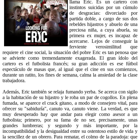
llama Eric. Es un cartero con
instintos suicidas por un cúmulo
de desgracias: divorciado por
partida doble, a cargo de sus dos
rebeldes hijastros y abuelo de una
preciosa niña, a cuya abuela, su
primera ex mujer, es incapaz de
acercarse. Lejos de conseguir la
ferviente verosimilitud que
requiere el cine social, la situación del pobre Eric es tan penosa que
se advierte como tremendamente exagerada. El gran ídolo del
cartero es el futbolista francés; su gran adicción es ese fútbol
espectáculo de masas que, al igual que el cine en sus comienzos,
durante un ratito, los fines de semana, calma la ansiedad de la clase
trabajadora.
Además, Eric también se relaja fumando yerba. Se acerca con sigilo
a la habitación de su hijastro y le roba un par de cogollos. En plena
fumada, se aparece el crack gitano, a modo de consejero vital, para
ofrecer su "sabiduría", canuto va, canuto viene. La verdad, es que
muy desesperado hay que andar para elegir como asesor a un
futbolista; primero, por su fama de no ser, precisamente, unas
grandes lumbreras; y segundo y más importante, por la
incompatibilidad y la desigualdad entre su ostentoso estilo de vida y
la sencillez de un obrero. Para rematar, el colmo de la paradoja: que