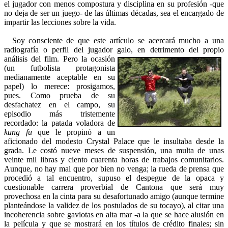
el jugador con menos compostura y disciplina en su profesión -que
no deja de ser un juego- de las últimas décadas, sea el encargado de
impartir las lecciones sobre la vida.
Soy consciente de que este artículo se acercará mucho a una
radiografía o perfil del jugador galo, en detrimento del propio
análisis del
film. Pero la ocasión
(un futbolista protagonista
medianamente aceptable en su
papel) lo merece: prosigamos,
pues. Como prueba de su
desfachatez en el campo, su
episodio más tristemente
recordado: la patada voladora de
kung fu
que le propinó a un
aficionado del modesto Crystal Palace que le insultaba desde la
grada. Le costó nueve meses de suspensión, una multa de unas
veinte mil libras y ciento cuarenta horas de trabajos comunitarios.
Aunque, no hay mal que por bien no venga; la rueda de prensa que
procedió a tal encuentro, supuso el despegue de la opaca y
cuestionable carrera proverbial de Cantona que será muy
provechosa en la cinta para su desafortunado amigo (aunque termine
planteándose la validez de los postulados de su tocayo), al citar una
incoherencia sobre gaviotas en alta mar -a la que se hace alusión en
la película y que se mostrará en los títulos de crédito finales; sin