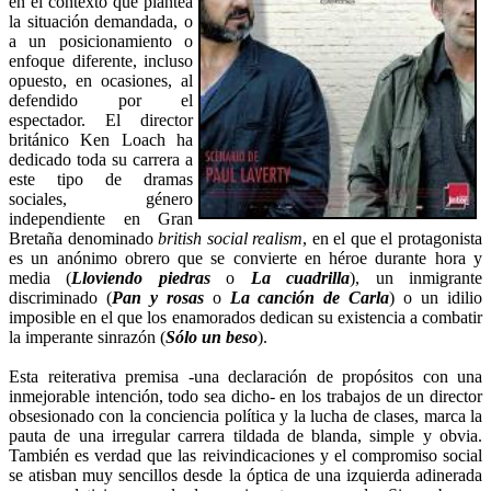
en el contexto que plantea
la situación demandada, o
a un posicionamiento o
enfoque diferente, incluso
opuesto, en ocasiones, al
defendido por el
espectador. El director
británico Ken Loach ha
dedicado toda su carrera a
este tipo de dramas
sociales, género
independiente en Gran
Bretaña denominado
british social realism
, en el que el protagonista
es un anónimo obrero que se convierte en héroe durante hora y
media (
Lloviendo piedras
o
La cuadrilla
), un inmigrante
discriminado (
Pan y rosas
o
La canción de Carla
) o un idilio
imposible en el que los enamorados dedican su existencia a combatir
la imperante sinrazón (
Sólo un beso
).
Esta reiterativa premisa -una declaración de propósitos con una
inmejorable intención, todo sea dicho- en los trabajos de un director
obsesionado con la conciencia política y la lucha de clases, marca la
pauta de una irregular carrera tildada de blanda, simple y obvia.
También es verdad que las reivindicaciones y el compromiso social
se atisban muy sencillos desde la óptica de una izquierda adinerada