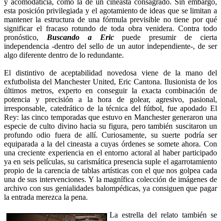
y acomodaticia, como la de un cineasta consagrado. Sin embargo,
esta posición privilegiada y el agotamiento de ideas que se limitan a
mantener la estructura de una fórmula previsible no tiene por qué
significar el fracaso rotundo de toda obra venidera. Contra todo
pronóstico,
Buscando a Eric
puede presumir de cierta
independencia -dentro del sello de un autor independiente-, de ser
algo diferente dentro de lo redundante.
El distintivo de aceptabilidad novedosa viene de la mano del
exfutbolista del Manchester United, Eric Cantona. Ilusionista de los
últimos metros, experto en conseguir la exacta combinación de
potencia y precisión a la hora de golear, agresivo, pasional,
irresponsable, catedrático de la técnica del fútbol, fue apodado El
Rey: las cinco temporadas que estuvo en Manchester generaron una
especie de culto divino hacia su figura, pero también suscitaron un
profundo odio fuera de allí. Curiosamente, su suerte podría ser
equiparada a la del cineasta a cuyas órdenes se somete ahora. Con
una creciente experiencia en el entorno actoral al haber participado
ya en seis películas, su carismática presencia suple el agarrotamiento
propio de la carencia de tablas artísticas con el que nos golpea cada
una de sus intervenciones. Y la magnífica colección de imágenes de
archivo con sus genialidades balompédicas, ya consiguen que pagar
la entrada merezca la pena.
La estrella del relato también se