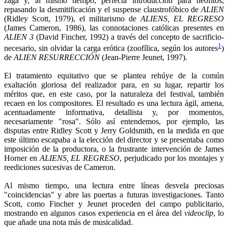
zaga y, al mismo tiempo, perfecta introducción para neófitos,
repasando la desmitificación y el suspense claustrofóbico de
ALIEN
(Ridley Scott, 1979), el militarismo de
ALIENS, EL REGRESO
(James Cameron, 1986), las connotaciones católicas presentes en
ALIEN 3
(David Fincher, 1992) a través del concepto de sacrificio-
1
necesario, sin olvidar la carga erótica (zoofílica, según los autores
)
de
ALIEN RESURRECCIÓN
(Jean-Pierre Jeunet, 1997).
El tratamiento equitativo que se plantea rehúye de la común
exaltación gloriosa del realizador para, en su lugar, repartir los
méritos que, en este caso, por la naturaleza del festival, también
recaen en los compositores. El resultado es una lectura ágil, amena,
acentuadamente informativa, detallista y, por momentos,
necesariamente "rosa". Sólo así entendemos, por ejemplo, las
disputas entre Ridley Scott y Jerry Goldsmith, en la medida en que
este último escapaba a la elección del director y se presentaba como
imposición de la productora, o la frustrante intervención de James
Horner en
ALIENS, EL REGRESO
, perjudicado por los montajes y
reediciones sucesivas de Cameron.
Al mismo tiempo, una lectura entre líneas desvela preciosas
"coincidencias" y abre las puertas a futuras investigaciones. Tanto
Scott, como Fincher y Jeunet proceden del campo publicitario,
mostrando en algunos casos experiencia en el área del
videoclip
, lo
que añade una nota más de musicalidad.