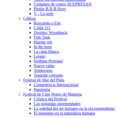
Certamen de cortos SEXPRESAN
Plutón B.R.B.Nero
V - La serie
Crí­ticas
Buscando a Eric
Celda 211
Destino: Woodstock
Fish Tank
Hazme reí­r
In the loop
La cinta blanca
Lejano
Nothing Personal
Nueve vidas
Tenderness
Teniente corrupto
Festival de Mar del Plata
Competencia Internacional
Panorama
Festival de Cine Negro de Manresa
Crónica del Festival
Las segundas oportunidades
La soledad del ser humano en la era posmoderna
El monstruo en la naturaleza humana