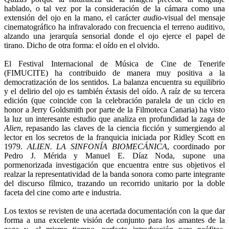
hablado, o tal vez por la consideración de la cámara como una
extensión del ojo en la mano, el carácter
audio
-visual del mensaje
cinematográfico ha infravalorado con frecuencia el terreno auditivo,
alzando una jerarquía sensorial donde el ojo ejerce el papel de
tirano. Dicho de otra forma: el oído en el olvido.
El Festival Internacional de Música de Cine de Tenerife
(FIMUCITE) ha contribuido de manera muy positiva a la
democratización de los sentidos. La balanza encuentra su equilibrio
y el delirio del ojo es también éxtasis del oído. A raíz de su tercera
edición (que coincide con la celebración paralela de un ciclo en
honor a Jerry Goldsmith por parte de la Filmoteca Canaria) ha visto
la luz un interesante estudio que analiza en profundidad la zaga de
Alien
, repasando las claves de la ciencia ficción y sumergiendo al
lector en los secretos de la franquicia iniciada por Ridley Scott en
1979.
ALIEN. LA SINFONÍA BIOMECÁNICA
, coordinado por
Pedro J. Mérida y Manuel E. Díaz Noda, supone una
pormenorizada investigación que encuentra entre sus objetivos el
realzar la representatividad de la banda sonora como parte integrante
del discurso fílmico, trazando un recorrido unitario por la doble
faceta del cine como arte e industria.
Los textos se revisten de una acertada documentación con la que dar
forma a una excelente visión de conjunto para los amantes de la